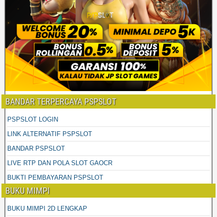
BANDAR TERPERCAYA PSPSLOT
PSPSLOT LOGIN
LINK ALTERNATIF PSPSLOT
BANDAR PSPSLOT
LIVE RTP DAN POLA SLOT GAOCR
BUKTI PEMBAYARAN PSPSLOT
BUKU MIMPI
BUKU MIMPI 2D LENGKAP