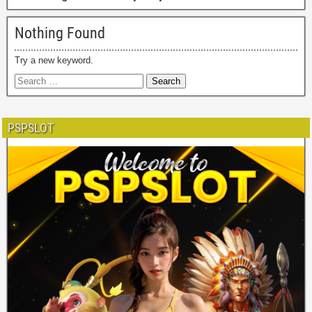
Nothing Found
Try a new keyword.
PSPSLOT