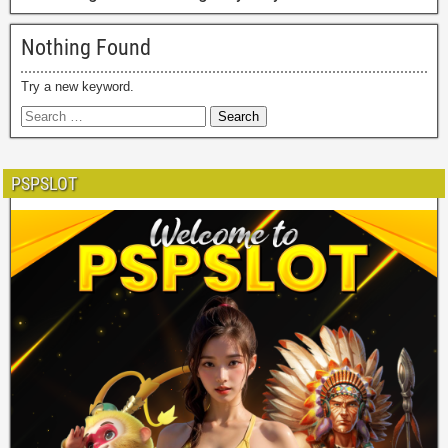
Nothing Found
Try a new keyword.
PSPSLOT