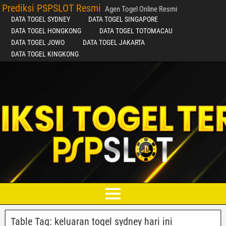
Prediksi PSPSLOT Resmi
Agen Togel Online Resmi
DATA TOGEL SYDNEY
DATA TOGEL SINGAPORE
DATA TOGEL HONGKONG
DATA TOGEL TOTOMACAU
DATA TOGEL JOWO
DATA TOGEL JAKARTA
DATA TOGEL KINGKONG
Table Tag:
keluaran togel sydney hari ini