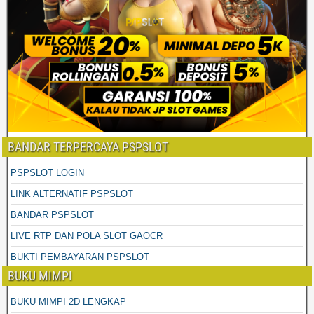
BANDAR TERPERCAYA PSPSLOT
PSPSLOT LOGIN
LINK ALTERNATIF PSPSLOT
BANDAR PSPSLOT
LIVE RTP DAN POLA SLOT GAOCR
BUKTI PEMBAYARAN PSPSLOT
BUKU MIMPI
BUKU MIMPI 2D LENGKAP