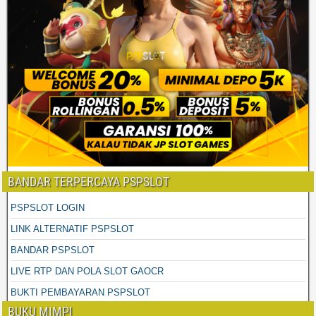
BANDAR TERPERCAYA PSPSLOT
PSPSLOT LOGIN
LINK ALTERNATIF PSPSLOT
BANDAR PSPSLOT
LIVE RTP DAN POLA SLOT GAOCR
BUKTI PEMBAYARAN PSPSLOT
BUKU MIMPI