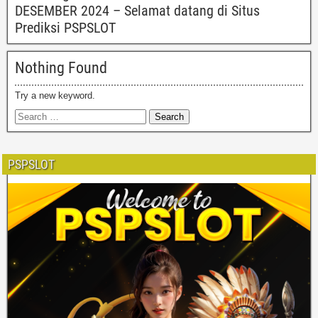
DESEMBER 2024 – Selamat datang di Situs
Prediksi PSPSLOT
Nothing Found
Try a new keyword.
PSPSLOT