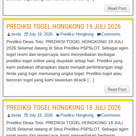
Read Post
PREDIKSI TOGEL HONGKONG 19 JULI 2026
dxrda
July 19, 2026
Prediksi Hongkong
Comments
Prediksi Dewa Toto: PREDIKSI TOGEL HONGKONG 19 JULI
2026 Selamat datang di Situs Prediksi PSPSLOT. Sebagai agen
togel resmi dan terpercaya, kami menyediakan berbagai
prediksi togel online yang diupdate setiap hari. Prediksi yang
kami sediakan diharapkan dapat menjadi pertimbangan bagi
Anda yang ingin memasang angka togel. Prediksi togel atau
bocoran togel yang kami tawarkan diracik […]
Read Post
PREDIKSI TOGEL HONGKONG 18 JULI 2026
dxrda
July 18, 2026
Prediksi Hongkong
Comments
Prediksi Dewa Toto: PREDIKSI TOGEL HONGKONG 18 JULI
2026 Selamat datang di Situs Prediksi PSPSLOT. Sebagai agen
togel resmi dan terpercaya, kami menyediakan berbagai