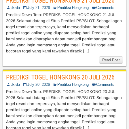
PREDIKSI TOGEL HONGKONG 21 JULI 2026
dxrda
July 21, 2026
Prediksi Hongkong
Comments
Prediksi Dewa Toto: PREDIKSI TOGEL HONGKONG 21 JULI
2026 Selamat datang di Situs Prediksi PSPSLOT. Sebagai agen
togel resmi dan terpercaya, kami menyediakan berbagai
prediksi togel online yang diupdate setiap hari. Prediksi yang
kami sediakan diharapkan dapat menjadi pertimbangan bagi
Anda yang ingin memasang angka togel. Prediksi togel atau
bocoran togel yang kami tawarkan diracik […]
Read Post
PREDIKSI TOGEL HONGKONG 20 JULI 2026
dxrda
July 20, 2026
Prediksi Hongkong
Comments
Prediksi Dewa Toto: PREDIKSI TOGEL HONGKONG 20 JULI
2026 Selamat datang di Situs Prediksi PSPSLOT. Sebagai agen
togel resmi dan terpercaya, kami menyediakan berbagai
prediksi togel online yang diupdate setiap hari. Prediksi yang
kami sediakan diharapkan dapat menjadi pertimbangan bagi
Anda yang ingin memasang angka togel. Prediksi togel atau
bocoran togel yang kami tawarkan diracik […]