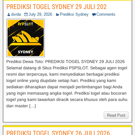
PREDIKSI TOGEL SYDNEY 29 JULI 202
dxrda
July 29, 2026
Prediksi Sydney
Comments
Prediksi Dewa Toto: PREDIKSI TOGEL SYDNEY 29 JULI 2026
Selamat datang di Situs Prediksi PSPSLOT. Sebagai agen togel
resmi dan terpercaya, kami menyediakan berbagai prediksi
togel online yang diupdate setiap hari. Prediksi yang kami
sediakan diharapkan dapat menjadi pertimbangan bagi Anda
yang ingin memasang angka togel. Prediksi togel atau bocoran
togel yang kami tawarkan diracik secara khusus oleh para suhu
dan master […]
Read Post
PREDIKSI TOGEL SYDNEY 26 JULI 2026