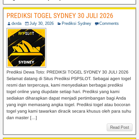
PREDIKSI TOGEL SYDNEY 30 JULI 2026
dxrda
July 30, 2026
Prediksi Sydney
Comments
Prediksi Dewa Toto: PREDIKSI TOGEL SYDNEY 30 JULI 2026
Selamat datang di Situs Prediksi PSPSLOT. Sebagai agen togel
resmi dan terpercaya, kami menyediakan berbagai prediksi
togel online yang diupdate setiap hari. Prediksi yang kami
sediakan diharapkan dapat menjadi pertimbangan bagi Anda
yang ingin memasang angka togel. Prediksi togel atau bocoran
togel yang kami tawarkan diracik secara khusus oleh para suhu
dan master […]
Read Post