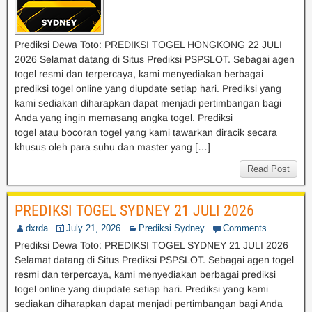
Prediksi Dewa Toto: PREDIKSI TOGEL HONGKONG 22 JULI
2026 Selamat datang di Situs Prediksi PSPSLOT. Sebagai agen
togel resmi dan terpercaya, kami menyediakan berbagai
prediksi togel online yang diupdate setiap hari. Prediksi yang
kami sediakan diharapkan dapat menjadi pertimbangan bagi
Anda yang ingin memasang angka togel. Prediksi
togel atau bocoran togel yang kami tawarkan diracik secara
khusus oleh para suhu dan master yang […]
Read Post
PREDIKSI TOGEL SYDNEY 21 JULI 2026
dxrda
July 21, 2026
Prediksi Sydney
Comments
Prediksi Dewa Toto: PREDIKSI TOGEL SYDNEY 21 JULI 2026
Selamat datang di Situs Prediksi PSPSLOT. Sebagai agen togel
resmi dan terpercaya, kami menyediakan berbagai prediksi
togel online yang diupdate setiap hari. Prediksi yang kami
sediakan diharapkan dapat menjadi pertimbangan bagi Anda