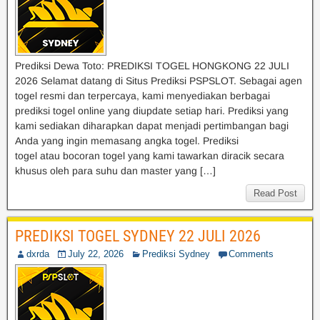
Prediksi Dewa Toto: PREDIKSI TOGEL HONGKONG 22 JULI
2026 Selamat datang di Situs Prediksi PSPSLOT. Sebagai agen
togel resmi dan terpercaya, kami menyediakan berbagai
prediksi togel online yang diupdate setiap hari. Prediksi yang
kami sediakan diharapkan dapat menjadi pertimbangan bagi
Anda yang ingin memasang angka togel. Prediksi
togel atau bocoran togel yang kami tawarkan diracik secara
khusus oleh para suhu dan master yang […]
Read Post
PREDIKSI TOGEL SYDNEY 22 JULI 2026
dxrda
July 22, 2026
Prediksi Sydney
Comments