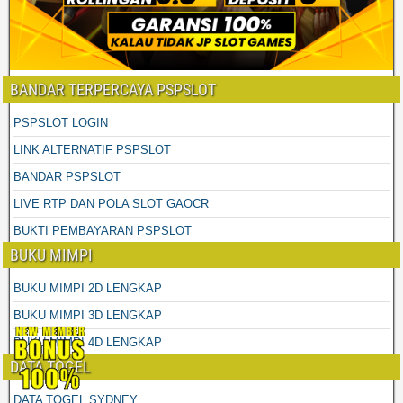
BANDAR TERPERCAYA PSPSLOT
PSPSLOT LOGIN
LINK ALTERNATIF PSPSLOT
BANDAR PSPSLOT
LIVE RTP DAN POLA SLOT GAOCR
BUKTI PEMBAYARAN PSPSLOT
BUKU MIMPI
BUKU MIMPI 2D LENGKAP
BUKU MIMPI 3D LENGKAP
BUKU MIMPI 4D LENGKAP
DATA TOGEL
DATA TOGEL SYDNEY