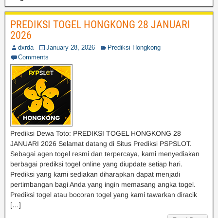
PREDIKSI TOGEL HONGKONG 28 JANUARI
2026
dxrda
January 28, 2026
Prediksi Hongkong
Comments
Prediksi Dewa Toto: PREDIKSI TOGEL HONGKONG 28
JANUARI 2026 Selamat datang di Situs Prediksi PSPSLOT.
Sebagai agen togel resmi dan terpercaya, kami menyediakan
berbagai prediksi togel online yang diupdate setiap hari.
Prediksi yang kami sediakan diharapkan dapat menjadi
pertimbangan bagi Anda yang ingin memasang angka togel.
Prediksi togel atau bocoran togel yang kami tawarkan diracik
[…]