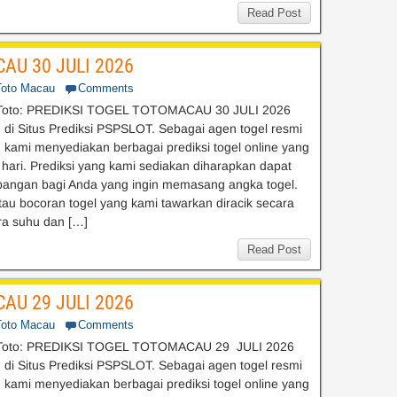
Read Post
AU 30 JULI 2026
Toto Macau
Comments
 Toto: PREDIKSI TOGEL TOTOMACAU 30 JULI 2026
 di Situs Prediksi PSPSLOT. Sebagai agen togel resmi
 kami menyediakan berbagai prediksi togel online yang
 hari. Prediksi yang kami sediakan diharapkan dapat
bangan bagi Anda yang ingin memasang angka togel.
atau bocoran togel yang kami tawarkan diracik secara
ra suhu dan […]
Read Post
AU 29 JULI 2026
Toto Macau
Comments
 Toto: PREDIKSI TOGEL TOTOMACAU 29 JULI 2026
 di Situs Prediksi PSPSLOT. Sebagai agen togel resmi
 kami menyediakan berbagai prediksi togel online yang