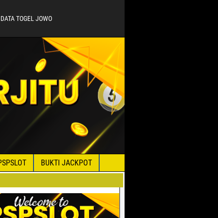
DATA TOGEL JOWO
PSPSLOT
BUKTI JACKPOT