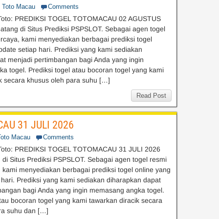
i Toto Macau
Comments
a Toto: PREDIKSI TOGEL TOTOMACAU 02 AGUSTUS
atang di Situs Prediksi PSPSLOT. Sebagai agen togel
ercaya, kami menyediakan berbagai prediksi togel
pdate setiap hari. Prediksi yang kami sediakan
at menjadi pertimbangan bagi Anda yang ingin
 togel. Prediksi togel atau bocoran togel yang kami
ik secara khusus oleh para suhu […]
Read Post
AU 31 JULI 2026
Toto Macau
Comments
 Toto: PREDIKSI TOGEL TOTOMACAU 31 JULI 2026
 di Situs Prediksi PSPSLOT. Sebagai agen togel resmi
 kami menyediakan berbagai prediksi togel online yang
 hari. Prediksi yang kami sediakan diharapkan dapat
bangan bagi Anda yang ingin memasang angka togel.
atau bocoran togel yang kami tawarkan diracik secara
ra suhu dan […]