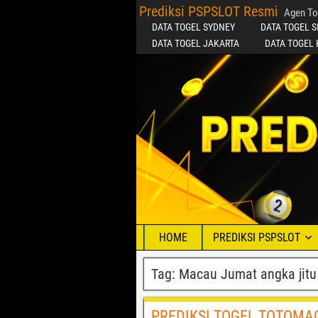
Prediksi PSPSLOT Resmi
Agen To
DATA TOGEL SYDNEY
DATA TOGEL 
DATA TOGEL JAKARTA
DATA TOGEL
HOME
PREDIKSI PSPSLOT
Tag:
Macau Jumat angka jitu
PREDIKSI TOGEL TOTOMA