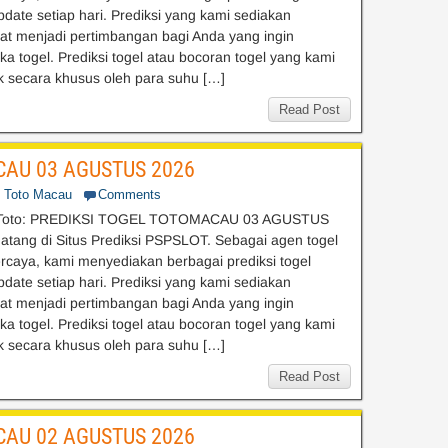
pdate setiap hari. Prediksi yang kami sediakan
at menjadi pertimbangan bagi Anda yang ingin
 togel. Prediksi togel atau bocoran togel yang kami
ik secara khusus oleh para suhu […]
Read Post
CAU 03 AGUSTUS 2026
i Toto Macau
Comments
a Toto: PREDIKSI TOGEL TOTOMACAU 03 AGUSTUS
atang di Situs Prediksi PSPSLOT. Sebagai agen togel
ercaya, kami menyediakan berbagai prediksi togel
pdate setiap hari. Prediksi yang kami sediakan
at menjadi pertimbangan bagi Anda yang ingin
 togel. Prediksi togel atau bocoran togel yang kami
ik secara khusus oleh para suhu […]
Read Post
CAU 02 AGUSTUS 2026