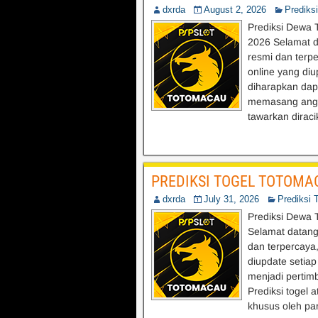
dxrda
August 2, 2026
Prediks
Prediksi Dew
2026 Selamat d
resmi dan terp
online yang diu
diharapkan dap
memasang angka
tawarkan dirac
PREDIKSI TOGEL TOTOMAC
dxrda
July 31, 2026
Prediksi 
Prediksi Dewa
Selamat datang
dan terpercaya,
diupdate setiap
menjadi pertim
Prediksi togel 
khusus oleh pa