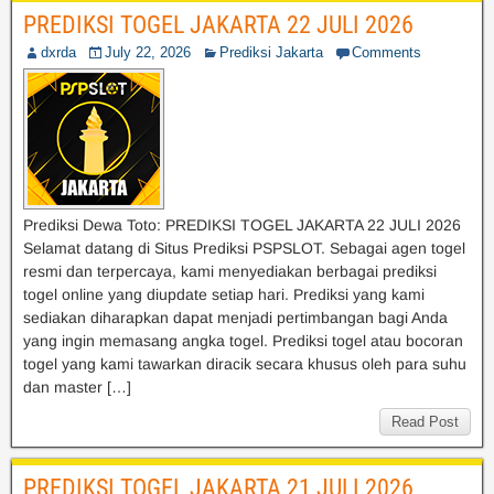
PREDIKSI TOGEL JAKARTA 22 JULI 2026
dxrda
July 22, 2026
Prediksi Jakarta
Comments
Prediksi Dewa Toto: PREDIKSI TOGEL JAKARTA 22 JULI 2026
Selamat datang di Situs Prediksi PSPSLOT. Sebagai agen togel
resmi dan terpercaya, kami menyediakan berbagai prediksi
togel online yang diupdate setiap hari. Prediksi yang kami
sediakan diharapkan dapat menjadi pertimbangan bagi Anda
yang ingin memasang angka togel. Prediksi togel atau bocoran
togel yang kami tawarkan diracik secara khusus oleh para suhu
dan master […]
Read Post
PREDIKSI TOGEL JAKARTA 21 JULI 2026