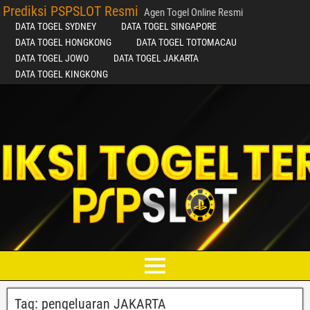
Prediksi PSPSLOT Resmi
Agen Togel Online Resmi
DATA TOGEL SYDNEY
DATA TOGEL SINGAPORE
DATA TOGEL HONGKONG
DATA TOGEL TOTOMACAU
DATA TOGEL JOWO
DATA TOGEL JAKARTA
DATA TOGEL KINGKONG
Tag:
pengeluaran JAKARTA