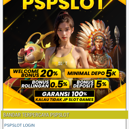
BANDAR TERPERCAYA PSPSLOT
PSPSLOT LOGIN