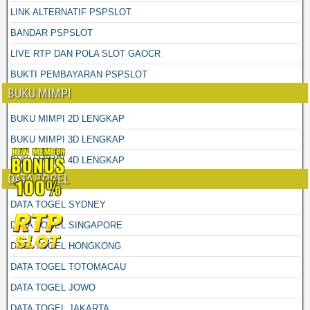
LINK ALTERNATIF PSPSLOT
BANDAR PSPSLOT
LIVE RTP DAN POLA SLOT GAOCR
BUKTI PEMBAYARAN PSPSLOT
BUKU MIMPI
BUKU MIMPI 2D LENGKAP
BUKU MIMPI 3D LENGKAP
BUKU MIMPI 4D LENGKAP
DATA TOGEL
DATA TOGEL SYDNEY
DATA TOGEL SINGAPORE
DATA TOGEL HONGKONG
DATA TOGEL TOTOMACAU
DATA TOGEL JOWO
DATA TOGEL JAKARTA