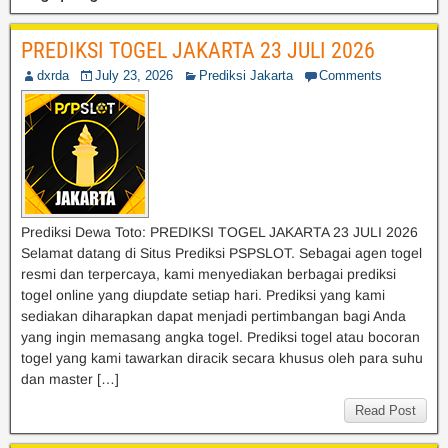
PREDIKSI TOGEL JAKARTA 23 JULI 2026
dxrda
July 23, 2026
Prediksi Jakarta
Comments
Prediksi Dewa Toto: PREDIKSI TOGEL JAKARTA 23 JULI 2026
Selamat datang di Situs Prediksi PSPSLOT. Sebagai agen togel
resmi dan terpercaya, kami menyediakan berbagai prediksi
togel online yang diupdate setiap hari. Prediksi yang kami
sediakan diharapkan dapat menjadi pertimbangan bagi Anda
yang ingin memasang angka togel. Prediksi togel atau bocoran
togel yang kami tawarkan diracik secara khusus oleh para suhu
dan master […]
Read Post