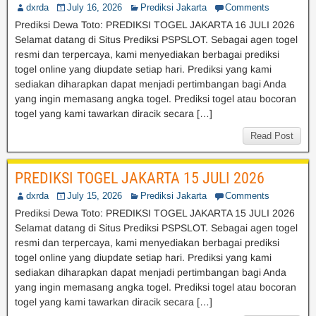
dxrda
July 16, 2026
Prediksi Jakarta
Comments
Prediksi Dewa Toto: PREDIKSI TOGEL JAKARTA 16 JULI 2026
Selamat datang di Situs Prediksi PSPSLOT. Sebagai agen togel
resmi dan terpercaya, kami menyediakan berbagai prediksi
togel online yang diupdate setiap hari. Prediksi yang kami
sediakan diharapkan dapat menjadi pertimbangan bagi Anda
yang ingin memasang angka togel. Prediksi togel atau bocoran
togel yang kami tawarkan diracik secara […]
Read Post
PREDIKSI TOGEL JAKARTA 15 JULI 2026
dxrda
July 15, 2026
Prediksi Jakarta
Comments
Prediksi Dewa Toto: PREDIKSI TOGEL JAKARTA 15 JULI 2026
Selamat datang di Situs Prediksi PSPSLOT. Sebagai agen togel
resmi dan terpercaya, kami menyediakan berbagai prediksi
togel online yang diupdate setiap hari. Prediksi yang kami
sediakan diharapkan dapat menjadi pertimbangan bagi Anda
yang ingin memasang angka togel. Prediksi togel atau bocoran
togel yang kami tawarkan diracik secara […]