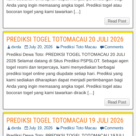
Anda yang ingin memasang angka togel. Prediksi togel atau
bocoran togel yang kami tawarkan […]
Read Post
PREDIKSI TOGEL TOTOMACAU 20 JULI 2026
dxrda
July 20, 2026
Prediksi Toto Macau
Comments
Prediksi Dewa Toto: PREDIKSI TOGEL TOTOMACAU 20 JULI
2026 Selamat datang di Situs Prediksi PSPSLOT. Sebagai agen
togel resmi dan terpercaya, kami menyediakan berbagai
prediksi togel online yang diupdate setiap hari. Prediksi yang
kami sediakan diharapkan dapat menjadi pertimbangan bagi
Anda yang ingin memasang angka togel. Prediksi togel atau
bocoran togel yang kami tawarkan diracik […]
Read Post
PREDIKSI TOGEL TOTOMACAU 19 JULI 2026
dxrda
July 19, 2026
Prediksi Toto Macau
Comments
Prediksi Dewa Toto: PREDIKSI TOGEL TOTOMACAU 19JULI