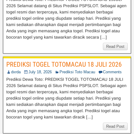
2026 Selamat datang di Situs Prediksi PSPSLOT. Sebagai agen
togel resmi dan terpercaya, kami menyediakan berbagai
prediksi togel online yang diupdate setiap hari. Prediksi yang
kami sediakan diharapkan dapat menjadi pertimbangan bagi
Anda yang ingin memasang angka togel. Prediksi togel atau
bocoran togel yang kami tawarkan diracik secara […]
Read Post
PREDIKSI TOGEL TOTOMACAU 18 JULI 2026
dxrda
July 18, 2026
Prediksi Toto Macau
Comments
Prediksi Dewa Toto: PREDIKSI TOGEL TOTOMACAU 18 JULI
2026 Selamat datang di Situs Prediksi PSPSLOT. Sebagai agen
togel resmi dan terpercaya, kami menyediakan berbagai
prediksi togel online yang diupdate setiap hari. Prediksi yang
kami sediakan diharapkan dapat menjadi pertimbangan bagi
Anda yang ingin memasang angka togel. Prediksi togel atau
bocoran togel yang kami tawarkan diracik […]
Read Post