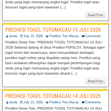
Anda yang ingin memasang angka togel. Prediksi togel atau
bocoran togel yang kami tawarkan […]
Read Post
PREDIKSI TOGEL TOTOMACAU 15 JULI 2026
dxrda
July 15, 2026
Prediksi Toto Macau
Comments
Prediksi Dewa Toto: PREDIKSI TOGEL TOTOMACAU 15 JULI
2026 Selamat datang di Situs Prediksi PSPSLOT. Sebagai agen
togel resmi dan terpercaya, kami menyediakan berbagai
prediksi togel online yang diupdate setiap hari. Prediksi yang
kami sediakan diharapkan dapat menjadi pertimbangan bagi
Anda yang ingin memasang angka togel. Prediksi togel atau
bocoran togel yang kami tawarkan diracik […]
Read Post
PREDIKSI TOGEL TOTOMACAU 14 JULI 2026
dxrda
July 14, 2026
Prediksi Toto Macau
Comments
Prediksi Dewa Toto: PREDIKSI TOGEL TOTOMACAU 14 JULI