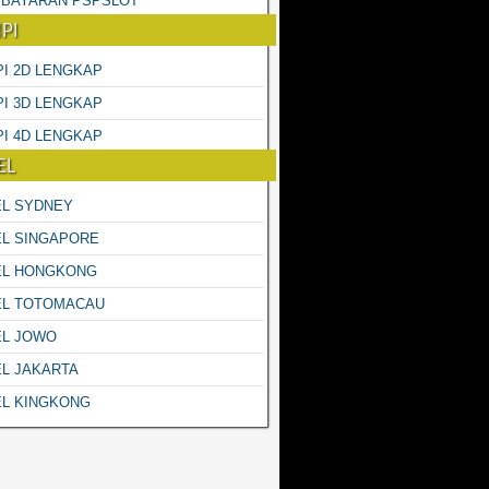
MBAYARAN PSPSLOT
PI
I 2D LENGKAP
I 3D LENGKAP
I 4D LENGKAP
EL
EL SYDNEY
EL SINGAPORE
EL HONGKONG
EL TOTOMACAU
EL JOWO
L JAKARTA
EL KINGKONG