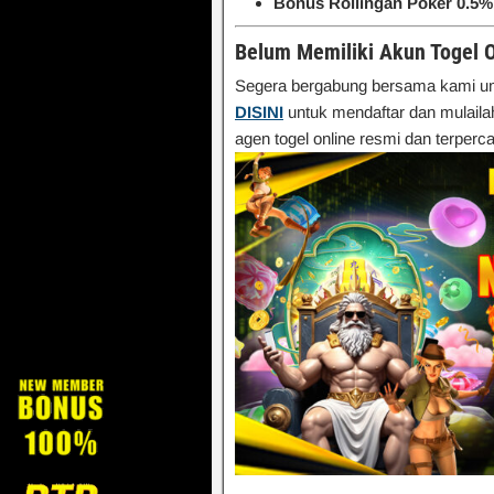
Bonus Rollingan Poker 0.5%
Belum Memiliki Akun Togel O
Segera bergabung bersama kami unt
DISINI
untuk mendaftar dan mulail
agen togel online resmi dan terperc