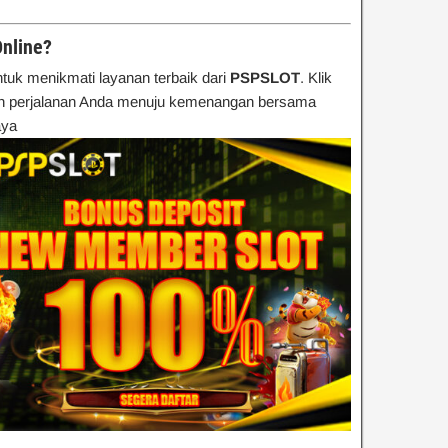
nline?
uk menikmati layanan terbaik dari
PSPSLOT
. Klik
ah perjalanan Anda menuju kemenangan bersama
aya