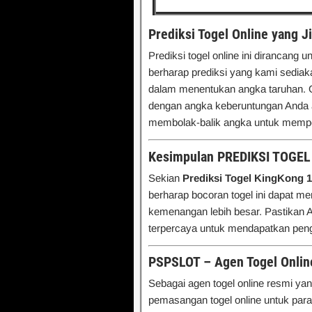
Prediksi Togel Online yang J
Prediksi togel online ini dirancang 
berharap prediksi yang kami sedi
dalam menentukan angka taruhan. G
dengan angka keberuntungan Anda a
membolak-balik angka untuk memp
Kesimpulan PREDIKSI TOGEL
Sekian
Prediksi Togel KingKong 
berharap bocoran togel ini dapat m
kemenangan lebih besar. Pastikan 
terpercaya untuk mendapatkan pen
PSPSLOT – Agen Togel Onlin
Sebagai agen togel online resmi ya
pemasangan togel online untuk para 