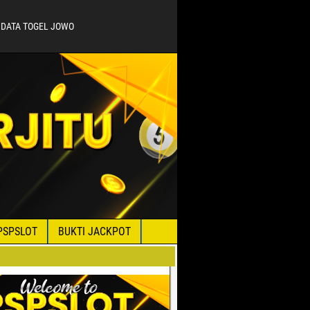
DATA TOGEL JOWO
PSPSLOT
BUKTI JACKPOT