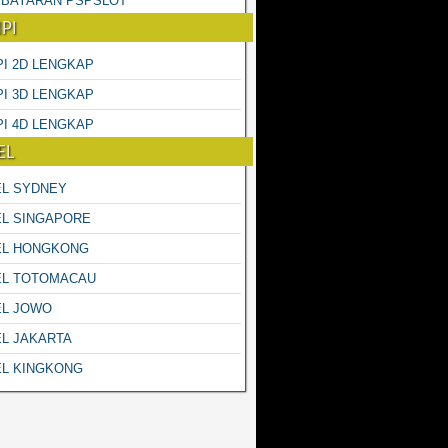
MBAYARAN PSPSLOT
PI
I 2D LENGKAP
I 3D LENGKAP
I 4D LENGKAP
EL
EL SYDNEY
EL SINGAPORE
EL HONGKONG
EL TOTOMACAU
EL JOWO
L JAKARTA
EL KINGKONG