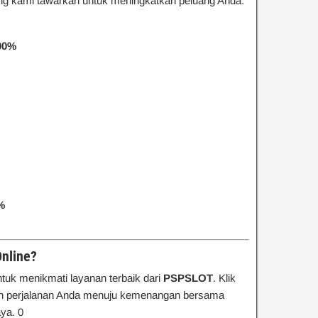
ng kami tawarkan untuk meningkatkan peluang Anda:
00%
%
nline?
uk menikmati layanan terbaik dari
PSPSLOT
. Klik
ah perjalanan Anda menuju kemenangan bersama
aya. 0