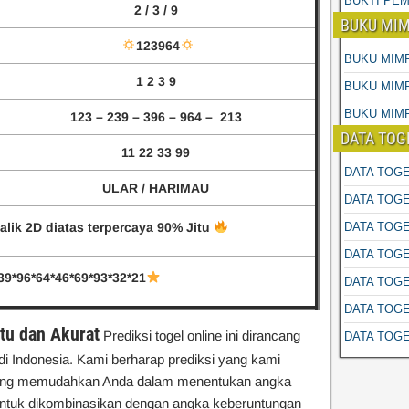
BUKTI PE
2 / 3 / 9
BUKU MIM
123964
BUKU MIMP
1 2 3 9
BUKU MIMP
BUKU MIMP
123 – 239 – 396 – 964 – 213
DATA TOG
11 22 33 99
DATA TOG
ULAR / HARIMAU
DATA TOG
DATA TOG
lik 2D diatas terpercaya 90% Jitu
DATA TOG
39*96*64*46*69*93*32*21
DATA TOG
DATA TOGE
itu dan Akurat
Prediksi togel online ini dirancang
DATA TOG
di Indonesia. Kami berharap prediksi yang kami
yang memudahkan Anda dalam menentukan angka
 untuk dikombinasikan dengan angka keberuntungan