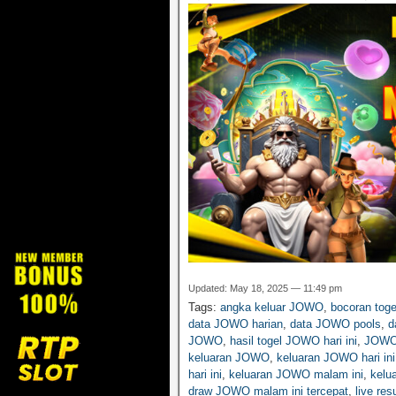
Updated: May 18, 2025 — 11:49 pm
Tags:
angka keluar JOWO
,
bocoran tog
data JOWO harian
,
data JOWO pools
,
d
JOWO
,
hasil togel JOWO hari ini
,
JOW
keluaran JOWO
,
keluaran JOWO hari ini
hari ini
,
keluaran JOWO malam ini
,
kelu
draw JOWO malam ini tercepat
,
live re