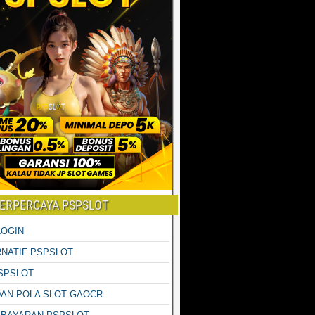
ERPERCAYA PSPSLOT
LOGIN
RNATIF PSPSLOT
SPSLOT
DAN POLA SLOT GAOCR