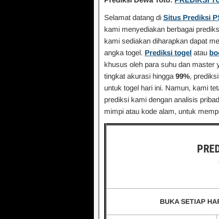
Selamat datang di
Situs Prediksi
kami menyediakan berbagai prediksi 
kami sediakan diharapkan dapat me
angka togel.
Prediksi togel
atau
bo
khusus oleh para suhu dan master y
tingkat akurasi hingga
99%
, prediks
untuk togel hari ini. Namun, kami
prediksi kami dengan analisis priba
mimpi atau kode alam, untuk mempe
PRED
BUKA SETIAP HA