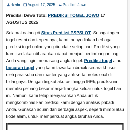
dxrda
August 17, 2025
Prediksi Jowo
Prediksi Dewa Toto:
PREDIKSI TOGEL JOWO
17
AGUSTUS 2025
Selamat datang di
Situs Prediksi PSPSLOT
. Sebagai agen
togel resmi dan terpercaya, kami menyediakan berbagai
prediksi togel online yang diupdate setiap hari. Prediksi yang
kami sediakan diharapkan dapat menjadi pertimbangan bagi
Anda yang ingin memasang angka togel.
Prediksi togel
atau
bocoran togel
yang kami tawarkan diracik secara khusus
oleh para suhu dan master yang ahli serta profesional di
bidangnya. Dengan tingkat akurasi hingga
99%
, prediksi ini
memiliki peluang besar menjadi angka keluar untuk togel hari
ini. Namun, kami tetap menyarankan Anda untuk
mengkombinasikan prediksi kami dengan analisis pribadi
Anda. Gunakan acuan dari berbagai aspek, seperti mimpi atau
kode alam, untuk memperkuat angka taruhan Anda.