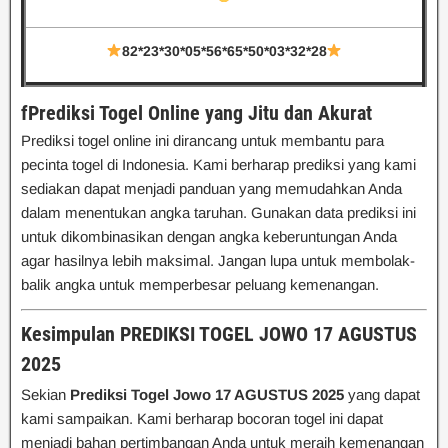
82*23*30*05*56*65*50*03*32*28
fPrediksi Togel Online yang Jitu dan Akurat
Prediksi togel online ini dirancang untuk membantu para
pecinta togel di Indonesia. Kami berharap prediksi yang kami
sediakan dapat menjadi panduan yang memudahkan Anda
dalam menentukan angka taruhan. Gunakan data prediksi ini
untuk dikombinasikan dengan angka keberuntungan Anda
agar hasilnya lebih maksimal. Jangan lupa untuk membolak-
balik angka untuk memperbesar peluang kemenangan.
Kesimpulan PREDIKSI TOGEL JOWO 17 AGUSTUS
2025
Sekian
Prediksi Togel Jowo 17 AGUSTUS 2025
yang dapat
kami sampaikan. Kami berharap bocoran togel ini dapat
menjadi bahan pertimbangan Anda untuk meraih kemenangan