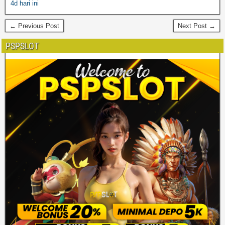
4d hari ini
← Previous Post
Next Post →
PSPSLOT