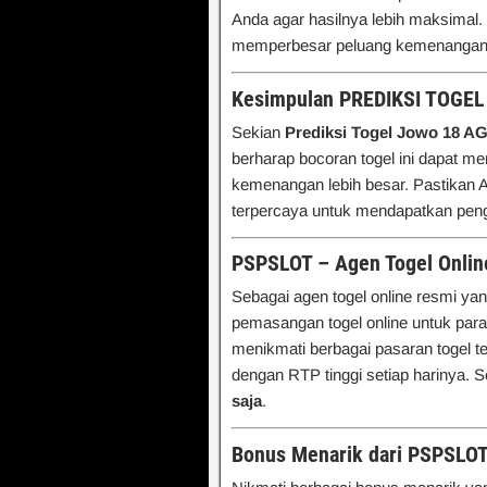
Anda agar hasilnya lebih maksimal.
memperbesar peluang kemenangan
Kesimpulan PREDIKSI TOGE
Sekian
Prediksi Togel Jowo 18 
berharap bocoran togel ini dapat m
kemenangan lebih besar. Pastikan 
terpercaya untuk mendapatkan pen
PSPSLOT – Agen Togel Onlin
Sebagai agen togel online resmi ya
pemasangan togel online untuk para 
menikmati berbagai pasaran togel te
dengan RTP tinggi setiap harinya. 
saja
.
Bonus Menarik dari PSPSLO