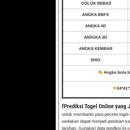
COLOK BEBAS
ANGKA BBFS
ANGKA 4D
AN5GKA 3D
ANGKA KEMBAR
SHIO
Angka bola ba
04*41*
fPrediksi Togel Online yang 
untuk membantu para pecinta togel 
sediakan dapat menjadi panduan 
taruhan. Gunakan data prediksi ini