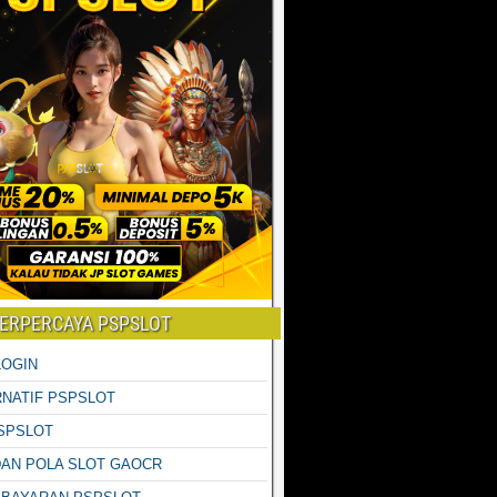
ERPERCAYA PSPSLOT
LOGIN
RNATIF PSPSLOT
SPSLOT
DAN POLA SLOT GAOCR