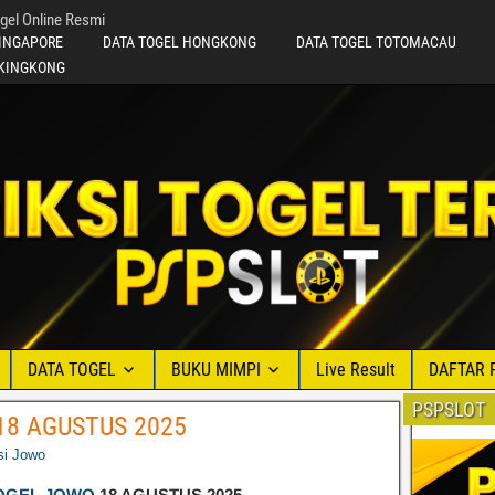
gel Online Resmi
SINGAPORE
DATA TOGEL HONGKONG
DATA TOGEL TOTOMACAU
 KINGKONG
DATA TOGEL
BUKU MIMPI
Live Result
DAFTAR 
PSPSLOT
18 AGUSTUS 2025
si Jowo
TOGEL JOWO
18 AGUSTUS 2025