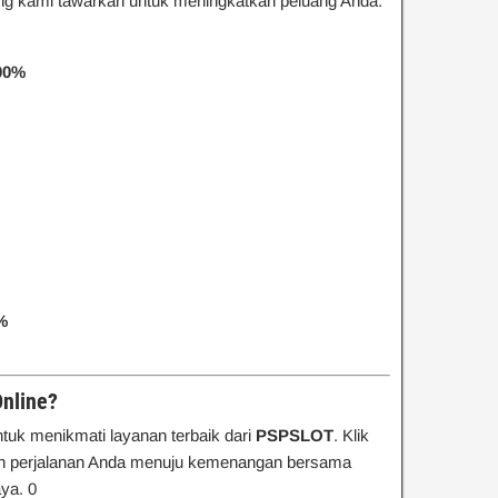
ng kami tawarkan untuk meningkatkan peluang Anda:
00%
%
nline?
uk menikmati layanan terbaik dari
PSPSLOT
. Klik
ah perjalanan Anda menuju kemenangan bersama
aya. 0