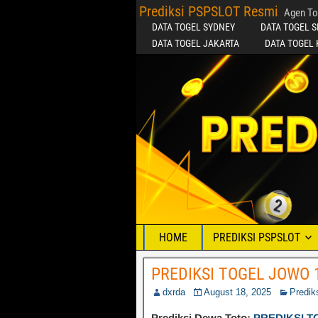
Prediksi PSPSLOT Resmi
Agen To
DATA TOGEL SYDNEY
DATA TOGEL 
DATA TOGEL JAKARTA
DATA TOGEL
HOME
PREDIKSI PSPSLOT
PREDIKSI TOGEL JOWO 
dxrda
August 18, 2025
Predik
Prediksi Dewa Toto:
PREDIKSI 