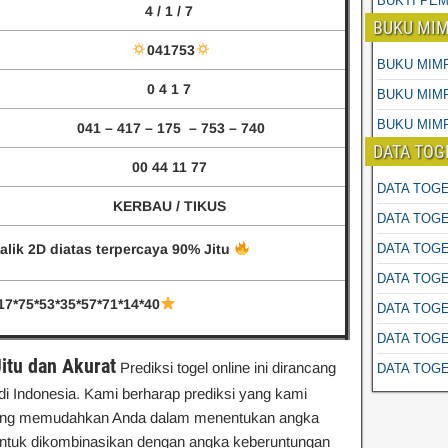
BUKTI PE
4 / 1 / 7
BUKU MIM
041753
BUKU MIMP
0 4 1 7
BUKU MIMP
BUKU MIMP
041 – 417
– 175 – 753 – 740
DATA TOG
00 44 11 77
DATA TOG
KERBAU / TIKUS
DATA TOG
DATA TOG
lik 2D diatas terpercaya 90% Jitu
DATA TOG
17*75*53*35*57*71*14*40
DATA TOG
DATA TOGE
Jitu dan Akurat
Prediksi togel online ini dirancang
DATA TOG
di Indonesia. Kami berharap prediksi yang kami
yang memudahkan Anda dalam menentukan angka
 untuk dikombinasikan dengan angka keberuntungan