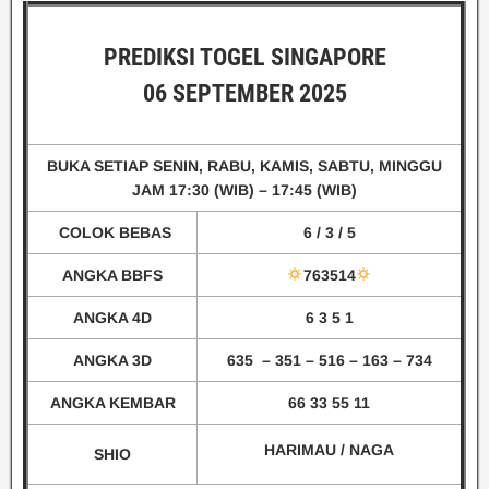
PREDIKSI TOGEL SINGAPORE
06 SEPTEMBER 2025
BUKA SETIAP SENIN, RABU, KAMIS, SABTU, MINGGU
JAM 1
7:30
(WIB) –
17:45
(WIB)
COLOK BEBAS
6 / 3 / 5
ANGKA BBFS
763514
ANGKA 4D
6 3 5 1
ANGKA 3D
635 – 351 – 516 – 163 – 734
ANGKA KEMBAR
66 33 55 11
HARIMAU / NAGA
SHIO