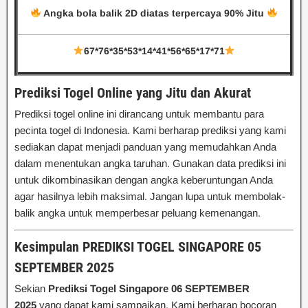
Angka bola balik 2D diatas terpercaya 90% Jitu
67*76*35*53*14*41*56*65*17*71
Prediksi Togel Online yang Jitu dan Akurat
Prediksi togel online ini dirancang untuk membantu para
pecinta togel di Indonesia. Kami berharap prediksi yang kami
sediakan dapat menjadi panduan yang memudahkan Anda
dalam menentukan angka taruhan. Gunakan data prediksi ini
untuk dikombinasikan dengan angka keberuntungan Anda
agar hasilnya lebih maksimal. Jangan lupa untuk membolak-
balik angka untuk memperbesar peluang kemenangan.
Kesimpulan PREDIKSI TOGEL SINGAPORE 05
SEPTEMBER 2025
Sekian
Prediksi Togel Singapore 06 SEPTEMBER
2025
yang dapat kami sampaikan. Kami berharap bocoran