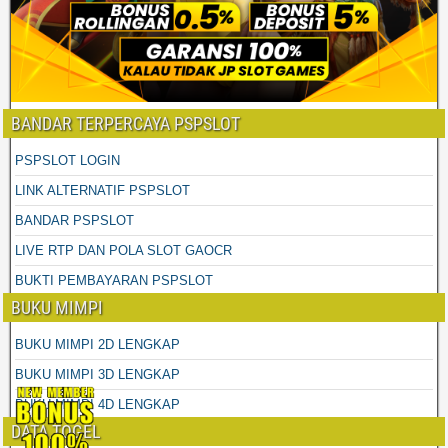
BANDAR TERPERCAYA PSPSLOT
PSPSLOT LOGIN
LINK ALTERNATIF PSPSLOT
BANDAR PSPSLOT
LIVE RTP DAN POLA SLOT GAOCR
BUKTI PEMBAYARAN PSPSLOT
BUKU MIMPI
BUKU MIMPI 2D LENGKAP
BUKU MIMPI 3D LENGKAP
BUKU MIMPI 4D LENGKAP
DATA TOGEL