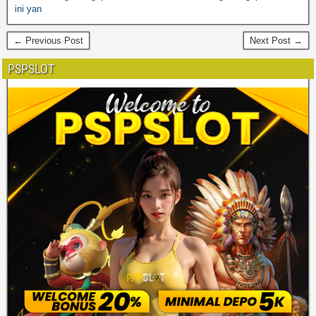
ini yan
← Previous Post
Next Post →
PSPSLOT