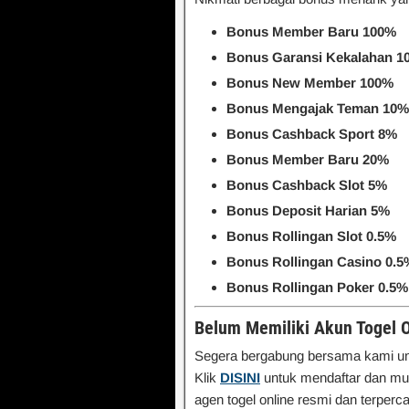
Bonus Member Baru 100%
Bonus Garansi Kekalahan 1
Bonus New Member 100%
Bonus Mengajak Teman 10%
Bonus Cashback Sport 8%
Bonus Member Baru 20%
Bonus Cashback Slot 5%
Bonus Deposit Harian 5%
Bonus Rollingan Slot 0.5%
Bonus Rollingan Casino 0.5
Bonus Rollingan Poker 0.5%
Belum Memiliki Akun Togel O
Segera bergabung bersama kami unt
Klik
DISINI
untuk mendaftar dan mu
agen togel online resmi dan terperc