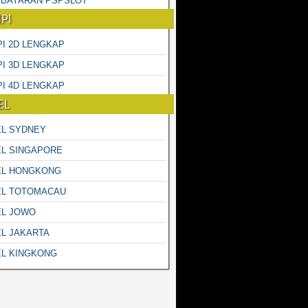
MBAYARAN PSPSLOT
PI
I 2D LENGKAP
I 3D LENGKAP
I 4D LENGKAP
EL
EL SYDNEY
EL SINGAPORE
EL HONGKONG
EL TOTOMACAU
EL JOWO
L JAKARTA
EL KINGKONG