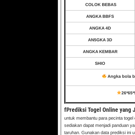
COLOK BEBAS
ANGKA BBFS
ANGKA 4D
AN5GKA 3D
ANGKA KEMBAR
SHIO
Angka bola ba
26*65*
fPrediksi Togel Online yang 
untuk membantu para pecinta togel 
sediakan dapat menjadi panduan 
taruhan. Gunakan data prediksi ini