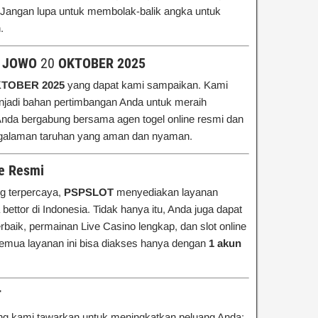
 Jangan lupa untuk membolak-balik angka untuk
.
L JOWO
20
OKTOBER 2025
OKTOBER 2025
yang dapat kami sampaikan. Kami
enjadi bahan pertimbangan Anda untuk meraih
Anda bergabung bersama agen togel online resmi dan
galaman taruhan yang aman dan nyaman.
e Resmi
ng terpercaya,
PSPSLOT
menyediakan layanan
bettor di Indonesia. Tidak hanya itu, Anda juga dapat
rbaik, permainan Live Casino lengkap, dan slot online
Semua layanan ini bisa diakses hanya dengan
1 akun
T
ng kami tawarkan untuk meningkatkan peluang Anda: