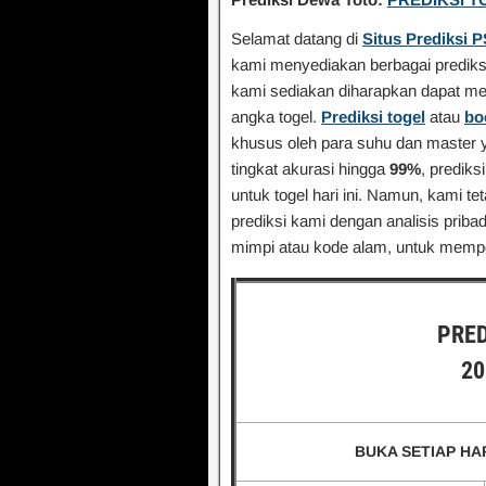
Selamat datang di
Situs Prediksi
kami menyediakan berbagai prediksi 
kami sediakan diharapkan dapat me
angka togel.
Prediksi togel
atau
bo
khusus oleh para suhu dan master y
tingkat akurasi hingga
99%
, prediks
untuk togel hari ini. Namun, kami
prediksi kami dengan analisis priba
mimpi atau kode alam, untuk mempe
PRED
20
BUKA SETIAP HA