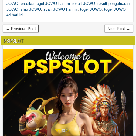
JOWO
,
prediksi togel JOWO hari ini
,
result JOWO
,
result pengeluaran
JOWO
,
shio JOWO
,
syair JOWO hari ini
,
togel JOWO
,
togel JOWO
4d hari ini
← Previous Post
Next Post →
PSPSLOT