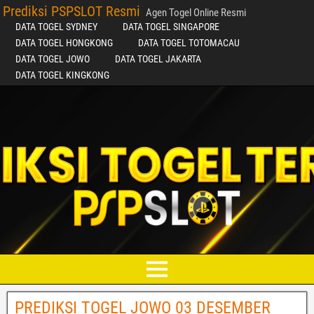
Prediksi PSPSLOT Resmi
Agen Togel Online Resmi
DATA TOGEL SYDNEY
DATA TOGEL SINGAPORE
DATA TOGEL HONGKONG
DATA TOGEL TOTOMACAU
DATA TOGEL JOWO
DATA TOGEL JAKARTA
DATA TOGEL KINGKONG
PREDIKSI TOGEL JOWO 03 DESEMBER