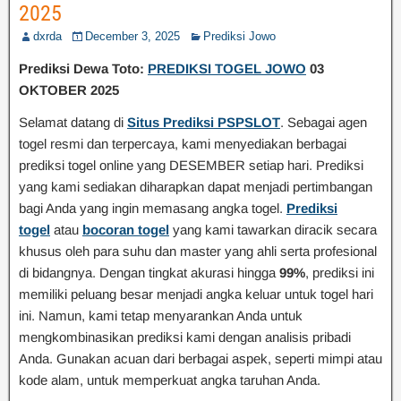
2025
dxrda
December 3, 2025
Prediksi Jowo
Prediksi Dewa Toto:
PREDIKSI TOGEL JOWO
03
OKTOBER 2025
Selamat datang di
Situs Prediksi PSPSLOT
. Sebagai agen
togel resmi dan terpercaya, kami menyediakan berbagai
prediksi togel online yang DESEMBER setiap hari. Prediksi
yang kami sediakan diharapkan dapat menjadi pertimbangan
bagi Anda yang ingin memasang angka togel.
Prediksi
togel
atau
bocoran togel
yang kami tawarkan diracik secara
khusus oleh para suhu dan master yang ahli serta profesional
di bidangnya. Dengan tingkat akurasi hingga
99%
, prediksi ini
memiliki peluang besar menjadi angka keluar untuk togel hari
ini. Namun, kami tetap menyarankan Anda untuk
mengkombinasikan prediksi kami dengan analisis pribadi
Anda. Gunakan acuan dari berbagai aspek, seperti mimpi atau
kode alam, untuk memperkuat angka taruhan Anda.