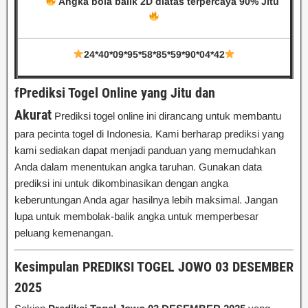
Angka bola balik 2D diatas terpercaya 90% Jitu
24*40*09*95*58*85*59*90*04*42
fPrediksi Togel Online yang Jitu dan
Akurat
Prediksi togel online ini dirancang untuk membantu
para pecinta togel di Indonesia. Kami berharap prediksi yang
kami sediakan dapat menjadi panduan yang memudahkan
Anda dalam menentukan angka taruhan. Gunakan data
prediksi ini untuk dikombinasikan dengan angka
keberuntungan Anda agar hasilnya lebih maksimal. Jangan
lupa untuk membolak-balik angka untuk memperbesar
peluang kemenangan.
Kesimpulan PREDIKSI TOGEL JOWO
03 DESEMBER
2025