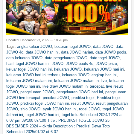
Updated: December 23, 2025 — 10:26 pm
Tags:
angka keluar JOWO
,
bocoran togel JOWO
,
data JOWO
,
data
JOWO 4d
,
data JOWO hari ini
,
data JOWO harian
,
data JOWO pools
,
data keluaran JOWO
,
data pengeluaran JOWO
,
data togel JOWO
,
hasil togel JOWO hari ini
,
JOWO
,
JOWO pools 4d
,
JOWO prize
,
keluar togel JOWO hari ini
,
keluaran JOWO
,
keluaran JOWO hari ini
,
keluaran JOWO hari ini terbaru
,
keluaran JOWO lengkap hari ini
,
keluaran JOWO malam ini
,
keluaran JOWO malam ini live
,
keluaran
togel JOWO hari ini
,
live draw JOWO malam ini tercepat
,
live result
JOWO
,
pengeluaran JOWO
,
pengeluaran JOWO hari ini
,
pengeluaran
JOWO live tercepat
,
prediksi JOWO
,
prediksi togel
,
Prediksi togel
JOWO
,
prediksi togel JOWO hari ini
,
result JOWO
,
result pengeluaran
JOWO
,
shio JOWO
,
syair JOWO hari ini
,
togel JOWO
,
togel JOWO
4d hari ini
,
togel JOWO hari ini
,
togel kelu Scheduled 2024/12/24 at
6:07 pm 39/100 87/100 Title : PREDIKSI TOGEL JOWO 25
DESEMBER 2024 – dxrda Description : Prediksi Dewa Toto
Scheduled 2025/01/02 at 6:07