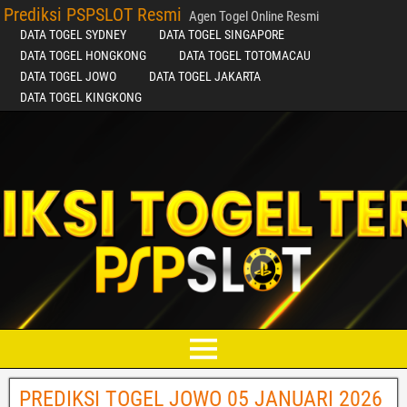
Prediksi PSPSLOT Resmi
Agen Togel Online Resmi
DATA TOGEL SYDNEY
DATA TOGEL SINGAPORE
DATA TOGEL HONGKONG
DATA TOGEL TOTOMACAU
DATA TOGEL JOWO
DATA TOGEL JAKARTA
DATA TOGEL KINGKONG
PREDIKSI TOGEL JOWO 05 JANUARI 2026