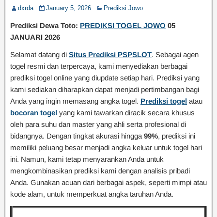
dxrda
January 5, 2026
Prediksi Jowo
Prediksi Dewa Toto:
PREDIKSI TOGEL JOWO
05
JANUARI 2026
Selamat datang di
Situs Prediksi PSPSLOT
. Sebagai agen
togel resmi dan terpercaya, kami menyediakan berbagai
prediksi togel online yang diupdate setiap hari. Prediksi yang
kami sediakan diharapkan dapat menjadi pertimbangan bagi
Anda yang ingin memasang angka togel.
Prediksi togel
atau
bocoran togel
yang kami tawarkan diracik secara khusus
oleh para suhu dan master yang ahli serta profesional di
bidangnya. Dengan tingkat akurasi hingga
99%
, prediksi ini
memiliki peluang besar menjadi angka keluar untuk togel hari
ini. Namun, kami tetap menyarankan Anda untuk
mengkombinasikan prediksi kami dengan analisis pribadi
Anda. Gunakan acuan dari berbagai aspek, seperti mimpi atau
kode alam, untuk memperkuat angka taruhan Anda.