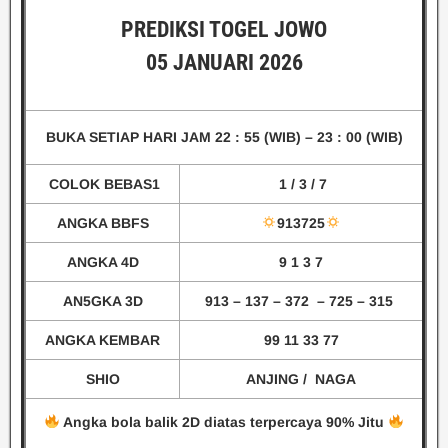
PREDIKSI TOGEL JOWO
05 JANUARI 2026
BUKA SETIAP HARI
JAM 22 : 55 (WIB)
– 23 : 00 (WIB)
COLOK BEBAS1
1 / 3 / 7
ANGKA BBFS
913725
ANGKA 4D
9 1 3 7
AN5GKA 3D
913 – 137
– 372 – 725 – 315
ANGKA KEMBAR
99 11 33 77
SHIO
ANJING / NAGA
Angka bola balik 2D diatas terpercaya 90% Jitu