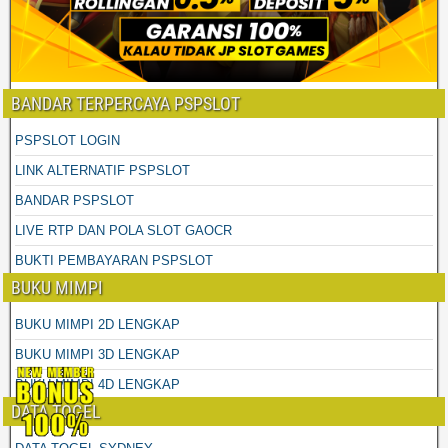
BANDAR TERPERCAYA PSPSLOT
PSPSLOT LOGIN
LINK ALTERNATIF PSPSLOT
BANDAR PSPSLOT
LIVE RTP DAN POLA SLOT GAOCR
BUKTI PEMBAYARAN PSPSLOT
BUKU MIMPI
BUKU MIMPI 2D LENGKAP
BUKU MIMPI 3D LENGKAP
BUKU MIMPI 4D LENGKAP
DATA TOGEL