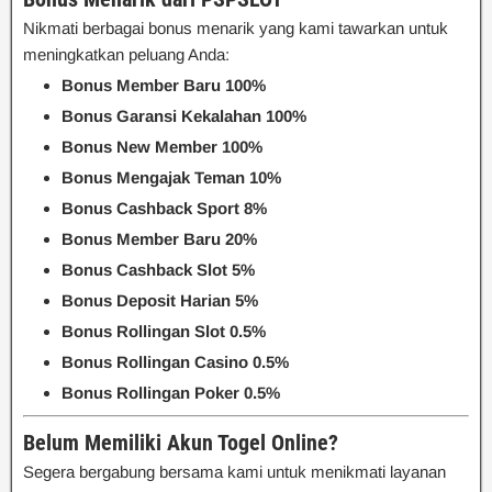
Nikmati berbagai bonus menarik yang kami tawarkan untuk
meningkatkan peluang Anda:
Bonus Member Baru 100%
Bonus Garansi Kekalahan 100%
Bonus New Member 100%
Bonus Mengajak Teman 10%
Bonus Cashback Sport 8%
Bonus Member Baru 20%
Bonus Cashback Slot 5%
Bonus Deposit Harian 5%
Bonus Rollingan Slot 0.5%
Bonus Rollingan Casino 0.5%
Bonus Rollingan Poker 0.5%
Belum Memiliki Akun Togel Online?
Segera bergabung bersama kami untuk menikmati layanan