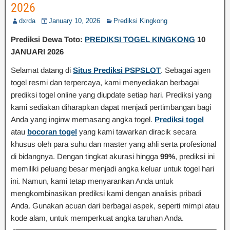
2026
dxrda
January 10, 2026
Prediksi Kingkong
Prediksi Dewa Toto:
PREDIKSI TOGEL KINGKONG
10
JANUARI 2026
Selamat datang di
Situs Prediksi PSPSLOT
. Sebagai agen
togel resmi dan terpercaya, kami menyediakan berbagai
prediksi togel online yang diupdate setiap hari. Prediksi yang
kami sediakan diharapkan dapat menjadi pertimbangan bagi
Anda yang inginw memasang angka togel.
Prediksi togel
atau
bocoran togel
yang kami tawarkan diracik secara
khusus oleh para suhu dan master yang ahli serta profesional
di bidangnya. Dengan tingkat akurasi hingga
99%
, prediksi ini
memiliki peluang besar menjadi angka keluar untuk togel hari
ini. Namun, kami tetap menyarankan Anda untuk
mengkombinasikan prediksi kami dengan analisis pribadi
Anda. Gunakan acuan dari berbagai aspek, seperti mimpi atau
kode alam, untuk memperkuat angka taruhan Anda.