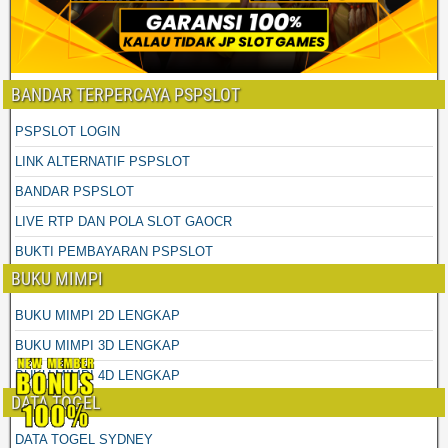
BANDAR TERPERCAYA PSPSLOT
PSPSLOT LOGIN
LINK ALTERNATIF PSPSLOT
BANDAR PSPSLOT
LIVE RTP DAN POLA SLOT GAOCR
BUKTI PEMBAYARAN PSPSLOT
BUKU MIMPI
BUKU MIMPI 2D LENGKAP
BUKU MIMPI 3D LENGKAP
BUKU MIMPI 4D LENGKAP
DATA TOGEL
DATA TOGEL SYDNEY