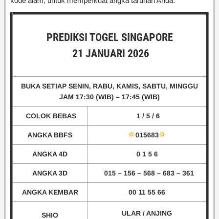
kode alam, untuk memperkuat angka taruhan Anda.
PREDIKSI TOGEL SINGAPORE
21 JANUARI 2026
BUKA SETIAP SENIN, RABU, KAMIS, SABTU, MINGGU
JAM 1
7:30
(WIB) –
17:45
(WIB)
COLOK BEBAS
1 / 5 / 6
ANGKA BBFS
015683
ANGKA 4D
0 1 5 6
ANGKA 3D
015 – 156 – 568
– 683 – 361
ANGKA KEMBAR
00 11 55 66
ULAR / ANJING
SHIO