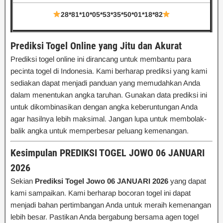
28*81*10*05*53*35*50*01*18*82
Prediksi Togel Online yang Jitu dan Akurat
Prediksi togel online ini dirancang untuk membantu para
pecinta togel di Indonesia. Kami berharap prediksi yang kami
sediakan dapat menjadi panduan yang memudahkan Anda
dalam menentukan angka taruhan. Gunakan data prediksi ini
untuk dikombinasikan dengan angka keberuntungan Anda
agar hasilnya lebih maksimal. Jangan lupa untuk membolak-
balik angka untuk memperbesar peluang kemenangan.
Kesimpulan PREDIKSI TOGEL JOWO 06 JANUARI
2026
Sekian
Prediksi Togel Jowo 06 JANUARI 2026
yang dapat
kami sampaikan. Kami berharap bocoran togel ini dapat
menjadi bahan pertimbangan Anda untuk meraih kemenangan
lebih besar. Pastikan Anda bergabung bersama agen togel