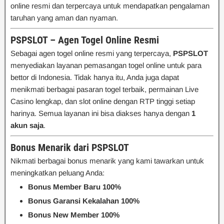
online resmi dan terpercaya untuk mendapatkan pengalaman
taruhan yang aman dan nyaman.
PSPSLOT – Agen Togel Online Resmi
Sebagai agen togel online resmi yang terpercaya,
PSPSLOT
menyediakan layanan pemasangan togel online untuk para
bettor di Indonesia. Tidak hanya itu, Anda juga dapat
menikmati berbagai pasaran togel terbaik, permainan Live
Casino lengkap, dan slot online dengan RTP tinggi setiap
harinya. Semua layanan ini bisa diakses hanya dengan
1
akun saja
.
Bonus Menarik dari PSPSLOT
Nikmati berbagai bonus menarik yang kami tawarkan untuk
meningkatkan peluang Anda:
Bonus Member Baru 100%
Bonus Garansi Kekalahan 100%
Bonus New Member 100%