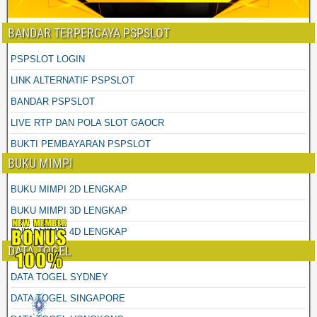
BANDAR TERPERCAYA PSPSLOT
PSPSLOT LOGIN
LINK ALTERNATIF PSPSLOT
BANDAR PSPSLOT
LIVE RTP DAN POLA SLOT GAOCR
BUKTI PEMBAYARAN PSPSLOT
BUKU MIMPI
BUKU MIMPI 2D LENGKAP
BUKU MIMPI 3D LENGKAP
BUKU MIMPI 4D LENGKAP
DATA TOGEL
DATA TOGEL SYDNEY
DATA TOGEL SINGAPORE