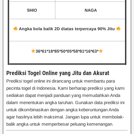
SHIO
NAGA
Angka bola balik 2D diatas terpercaya 90% Jitu
36*61*18*85*50*05*58*81*16*63*
Prediksi Togel Online yang Jitu dan Akurat
Prediksi togel online ini dirancang untuk membantu para
pecinta togel di Indonesia. Kami berharap prediksi yang kami
sediakan dapat menjadi panduan yang memudahkan Anda
dalam menentukan angka taruhan. Gunakan data prediksi ini
untuk dikombinasikan dengan angka keberuntungan Anda
agar hasilnya lebih maksimal. Jangan lupa untuk membolak-
balik angka untuk memperbesar peluang kemenangan.