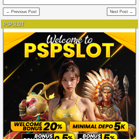
← Previous Post
Next Post →
PSPSLOT