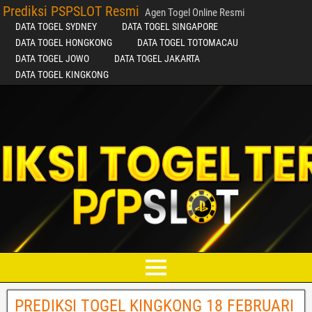
Prediksi PSPSLOT Resmi
Agen Togel Online Resmi
DATA TOGEL SYDNEY
DATA TOGEL SINGAPORE
DATA TOGEL HONGKONG
DATA TOGEL TOTOMACAU
DATA TOGEL JOWO
DATA TOGEL JAKARTA
DATA TOGEL KINGKONG
PREDIKSI TOGEL KINGKONG 18 FEBRUARI