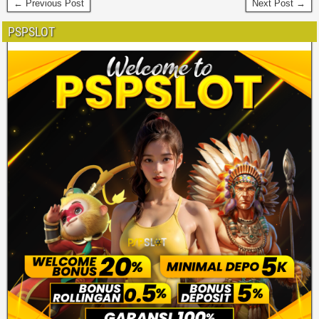
← Previous Post
Next Post →
PSPSLOT