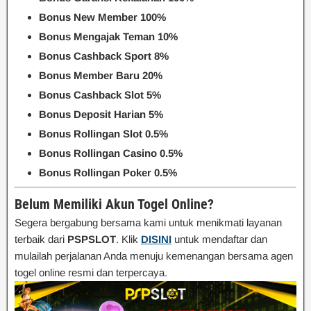
Bonus New Member 100%
Bonus Mengajak Teman 10%
Bonus Cashback Sport 8%
Bonus Member Baru 20%
Bonus Cashback Slot 5%
Bonus Deposit Harian 5%
Bonus Rollingan Slot 0.5%
Bonus Rollingan Casino 0.5%
Bonus Rollingan Poker 0.5%
Belum Memiliki Akun Togel Online?
Segera bergabung bersama kami untuk menikmati layanan
terbaik dari
PSPSLOT
. Klik
DISINI
untuk mendaftar dan
mulailah perjalanan Anda menuju kemenangan bersama agen
togel online resmi dan terpercaya.