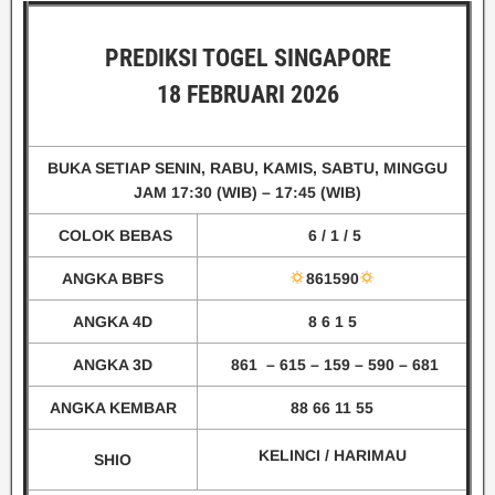
PREDIKSI TOGEL SINGAPORE
18 FEBRUARI 2026
BUKA SETIAP SENIN, RABU, KAMIS, SABTU, MINGGU
JAM 1
7:30
(WIB) –
17:45
(WIB)
COLOK BEBAS
6 / 1 / 5
ANGKA BBFS
861590
ANGKA 4D
8 6 1 5
ANGKA 3D
861 – 615 – 159
– 590 – 681
ANGKA KEMBAR
88 66 11 55
KELINCI / HARIMAU
SHIO