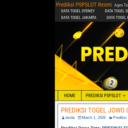
Prediksi PSPSLOT Resmi
Agen To
DATA TOGEL SYDNEY
DATA TOGEL 
DATA TOGEL JAKARTA
DATA TOGEL
HOME
PREDIKSI PSPSLOT
PREDIKSI TOGEL JOWO 
dxrda
March 1, 2026
Prediksi
Prediksi Dewa Toto:
PREDIKSI 