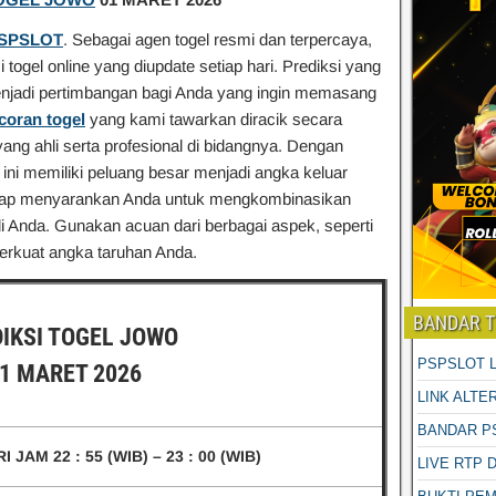
 PSPSLOT
. Sebagai agen togel resmi dan terpercaya,
togel online yang diupdate setiap hari. Prediksi yang
njadi pertimbangan bagi Anda yang ingin memasang
coran togel
yang kami tawarkan diracik secara
ang ahli serta profesional di bidangnya. Dengan
i ini memiliki peluang besar menjadi angka keluar
 tetap menyarankan Anda untuk mengkombinasikan
di Anda. Gunakan acuan dari berbagai aspek, seperti
rkuat angka taruhan Anda.
BANDAR T
IKSI TOGEL JOWO
PSPSLOT 
1 MARET 2026
LINK ALTE
BANDAR P
RI
JAM 22 : 55 (WIB)
– 23 : 00 (WIB)
LIVE RTP 