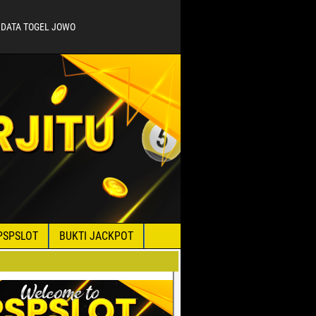
DATA TOGEL JOWO
PSPSLOT
BUKTI JACKPOT