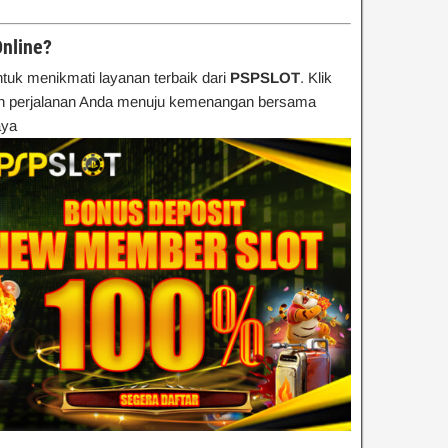
nline?
uk menikmati layanan terbaik dari
PSPSLOT
. Klik
ah perjalanan Anda menuju kemenangan bersama
aya