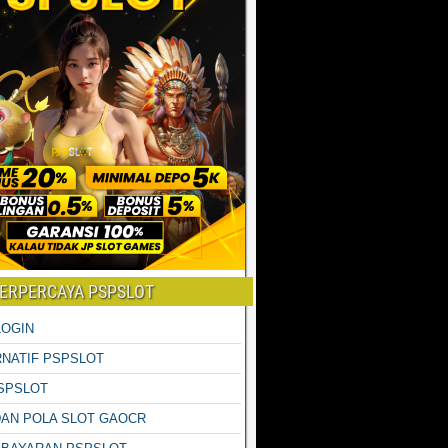
ERPERCAYA PSPSLOT
LOGIN
RNATIF PSPSLOT
SPSLOT
DAN POLA SLOT GAOCR