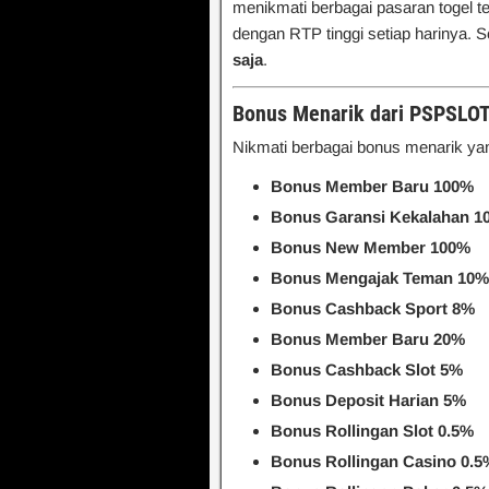
menikmati berbagai pasaran togel te
dengan RTP tinggi setiap harinya. 
saja
.
Bonus Menarik dari PSPSLO
Nikmati berbagai bonus menarik ya
Bonus Member Baru 100%
Bonus Garansi Kekalahan 1
Bonus New Member 100%
Bonus Mengajak Teman 10%
Bonus Cashback Sport 8%
Bonus Member Baru 20%
Bonus Cashback Slot 5%
Bonus Deposit Harian 5%
Bonus Rollingan Slot 0.5%
Bonus Rollingan Casino 0.