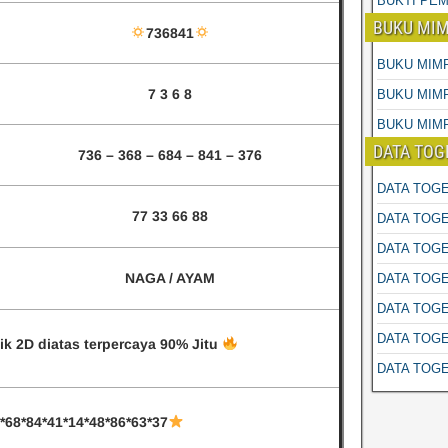
BUKTI PE
BUKU MIM
736841
BUKU MIMP
7 3 6 8
BUKU MIMP
BUKU MIMP
DATA TOG
736 – 368 – 684 – 841 – 376
DATA TOG
77 33 66 88
DATA TOG
DATA TOG
NAGA / AYAM
DATA TOG
DATA TOG
DATA TOGE
ik 2D diatas terpercaya 90% Jitu
DATA TOG
*68*84*41*14*48*86*63*37