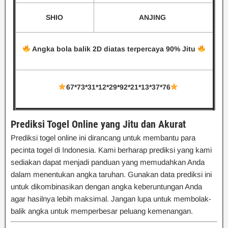
SHIO
ANJING
Angka bola balik 2D diatas terpercaya 90% Jitu
67*73*31*12*29*92*21*13*37*76
Prediksi Togel Online yang Jitu dan Akurat
Prediksi togel online ini dirancang untuk membantu para
pecinta togel di Indonesia. Kami berharap prediksi yang kami
sediakan dapat menjadi panduan yang memudahkan Anda
dalam menentukan angka taruhan. Gunakan data prediksi ini
untuk dikombinasikan dengan angka keberuntungan Anda
agar hasilnya lebih maksimal. Jangan lupa untuk membolak-
balik angka untuk memperbesar peluang kemenangan.