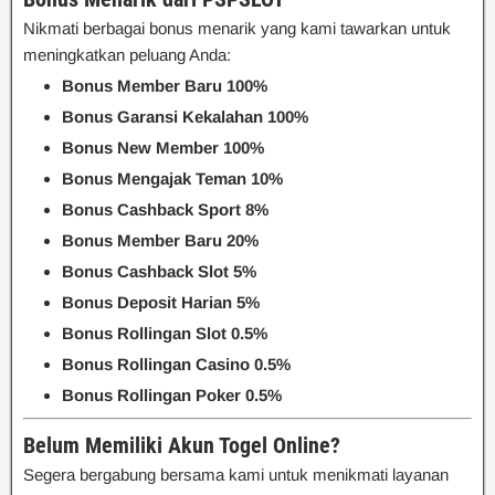
Nikmati berbagai bonus menarik yang kami tawarkan untuk
meningkatkan peluang Anda:
Bonus Member Baru 100%
Bonus Garansi Kekalahan 100%
Bonus New Member 100%
Bonus Mengajak Teman 10%
Bonus Cashback Sport 8%
Bonus Member Baru 20%
Bonus Cashback Slot 5%
Bonus Deposit Harian 5%
Bonus Rollingan Slot 0.5%
Bonus Rollingan Casino 0.5%
Bonus Rollingan Poker 0.5%
Belum Memiliki Akun Togel Online?
Segera bergabung bersama kami untuk menikmati layanan