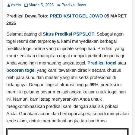
dxrda
March 5, 2026
Prediksi Jowo
Prediksi Dewa Toto:
PREDIKSI TOGEL JOWO
05 MARET
2026
Selamat datang di
Situs Prediksi PSPSLOT
. Sebagai agen
togel resmi dan terpercaya, kami menyediakan berbagai
prediksi togel online yang diupdate setiap hari. Prediksi yang
kami sediakan diharapkan dapat menjadi pertimbangan bagi
Anda yang ingin memasang angka togel.
Prediksi togel
atau
bocoran togel
yang kami tawarkan diracik secara khusus
oleh para suhu dan master yang ahli serta profesional di
bidangnya. Dengan tingkat akurasi hingga
99%
, prediksi ini
memiliki peluang besar menjadi angka keluar untuk togel hari
ini. Namun, kami tetap menyarankan Anda untuk
mengkombinasikan prediksi kami dengan analisis pribadi
Anda. Gunakan acuan dari berbagai aspek, seperti mimpi atau
kode alam, untuk memperkuat angka taruhan Anda.