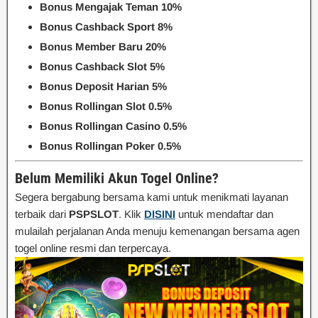
Bonus Mengajak Teman 10%
Bonus Cashback Sport 8%
Bonus Member Baru 20%
Bonus Cashback Slot 5%
Bonus Deposit Harian 5%
Bonus Rollingan Slot 0.5%
Bonus Rollingan Casino 0.5%
Bonus Rollingan Poker 0.5%
Belum Memiliki Akun Togel Online?
Segera bergabung bersama kami untuk menikmati layanan
terbaik dari
PSPSLOT
. Klik
DISINI
untuk mendaftar dan
mulailah perjalanan Anda menuju kemenangan bersama agen
togel online resmi dan terpercaya.