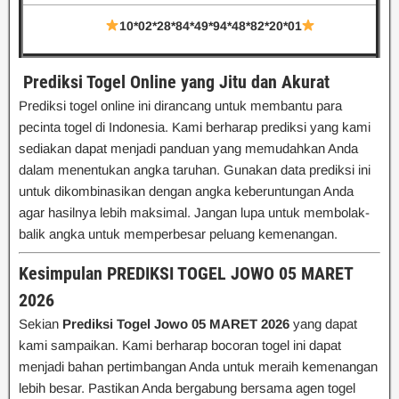
10*02*28*84*49*94*48*82*20*01
Prediksi Togel Online yang Jitu dan Akurat
Prediksi togel online ini dirancang untuk membantu para
pecinta togel di Indonesia. Kami berharap prediksi yang kami
sediakan dapat menjadi panduan yang memudahkan Anda
dalam menentukan angka taruhan. Gunakan data prediksi ini
untuk dikombinasikan dengan angka keberuntungan Anda
agar hasilnya lebih maksimal. Jangan lupa untuk membolak-
balik angka untuk memperbesar peluang kemenangan.
Kesimpulan PREDIKSI TOGEL JOWO 05 MARET
2026
Sekian
Prediksi Togel Jowo 05 MARET 2026
yang dapat
kami sampaikan. Kami berharap bocoran togel ini dapat
menjadi bahan pertimbangan Anda untuk meraih kemenangan
lebih besar. Pastikan Anda bergabung bersama agen togel