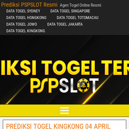
Prediksi PSPSLOT Resmi
Agen Togel Online Resmi
DATA TOGEL SYDNEY
DATA TOGEL SINGAPORE
DATA TOGEL HONGKONG
DATA TOGEL TOTOMACAU
DATA TOGEL JOWO
DATA TOGEL JAKARTA
DATA TOGEL KINGKONG
PREDIKSI TOGEL KINGKONG 04 APRIL