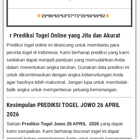
29*96*65*53*37*73*35*56*69*92
r Prediksi Togel Online yang Jitu dan Akurat
Prediksi togel online ini dirancang untuk membantu para
pecinta togel di Indonesia. Kami berharap prediksi yang kami
sediakan dapat menjadi panduan yang memudahkan Anda
dalam menentukan angka taruhan. Gunakan data prediksi ini
untuk dikombinasikan dengan angka keberuntungan Anda
agar hasilnya lebih maksimal. Jangan lupa untuk membolak-
balik angka untuk memperbesar peluang kemenangan.
Kesimpulan PREDIKSI TOGEL JOWO 26 APRIL
2026
Sekian
Prediksi Togel Jowo 26 APRIL 2026
yang dapat
kami sampaikan. Kami berharap bocoran togel ini dapat
menjadi bahan pertimbangan Anda untuk meraih kemenangan