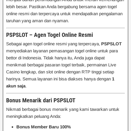
lebih besar. Pastikan Anda bergabung bersama agen togel
online resmi dan terpercaya untuk mendapatkan pengalaman
taruhan yang aman dan nyaman.
PSPSLOT – Agen Togel Online Resmi
Sebagai agen togel online resmi yang terpercaya,
PSPSLOT
menyediakan layanan pemasangan togel online untuk para
bettor di Indonesia. Tidak hanya itu, Anda juga dapat
menikmati berbagai pasaran togel terbaik, permainan Live
Casino lengkap, dan slot online dengan RTP tinggi setiap
harinya. Semua layanan ini bisa diakses hanya dengan
1
akun saja
.
Bonus Menarik dari PSPSLOT
Nikmati berbagai bonus menarik yang kami tawarkan untuk
meningkatkan peluang Anda:
Bonus Member Baru 100%