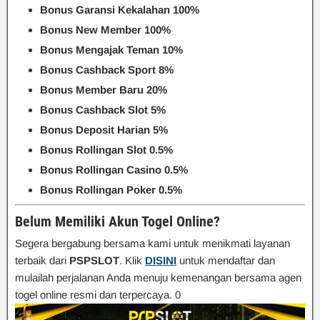
Bonus Garansi Kekalahan 100%
Bonus New Member 100%
Bonus Mengajak Teman 10%
Bonus Cashback Sport 8%
Bonus Member Baru 20%
Bonus Cashback Slot 5%
Bonus Deposit Harian 5%
Bonus Rollingan Slot 0.5%
Bonus Rollingan Casino 0.5%
Bonus Rollingan Poker 0.5%
Belum Memiliki Akun Togel Online?
Segera bergabung bersama kami untuk menikmati layanan
terbaik dari
PSPSLOT
. Klik
DISINI
untuk mendaftar dan
mulailah perjalanan Anda menuju kemenangan bersama agen
togel online resmi dan terpercaya. 0