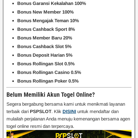
Bonus Garansi Kekalahan 100%
Bonus New Member 100%
Bonus Mengajak Teman 10%
Bonus Cashback Sport 8%
Bonus Member Baru 20%
Bonus Cashback Slot 5%
Bonus Deposit Harian 5%
Bonus Rollingan Slot 0.5%
Bonus Rollingan Casino 0.5%
Bonus Rollingan Poker 0.5%
Belum Memiliki Akun Togel Online?
Segera bergabung bersama kami untuk menikmati layanan
terbaik dari
PSPSLOT
. Klik
DISINI
untuk mendaftar dan
mulailah perjalanan Anda menuju kemenangan bersama agen
togel online resmi dan terpercaya.