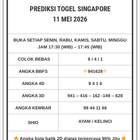
PREDIKSI TOGEL SINGAPORE
11 MEI 2026
BUKA SETIAP SENIN, RABU, KAMIS, SABTU, MINGGU
JAM 1
7:30
(WIB) –
17:45
(WIB)
COLOK BEBAS
9 / 4 / 1
ANGKA BBFS
941628
ANGKA 4D
9 4 1 6
ANGKA 3D
941 – 416 – 162 -149 – 628
ANGKA KEMBAR
99 44 11 66
AYAM / KELINCI
SHIO
Angka bola balik 2D diatas terpercaya 90% Jitu