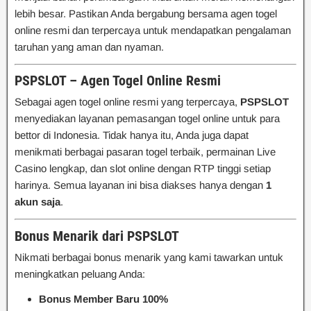
lebih besar. Pastikan Anda bergabung bersama agen togel
online resmi dan terpercaya untuk mendapatkan pengalaman
taruhan yang aman dan nyaman.
PSPSLOT – Agen Togel Online Resmi
Sebagai agen togel online resmi yang terpercaya,
PSPSLOT
menyediakan layanan pemasangan togel online untuk para
bettor di Indonesia. Tidak hanya itu, Anda juga dapat
menikmati berbagai pasaran togel terbaik, permainan Live
Casino lengkap, dan slot online dengan RTP tinggi setiap
harinya. Semua layanan ini bisa diakses hanya dengan
1
akun saja
.
Bonus Menarik dari PSPSLOT
Nikmati berbagai bonus menarik yang kami tawarkan untuk
meningkatkan peluang Anda:
Bonus Member Baru 100%