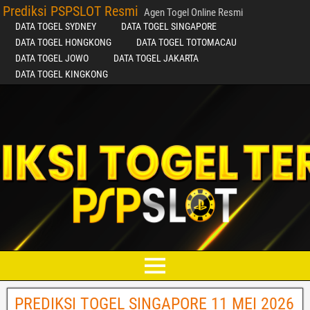
Prediksi PSPSLOT Resmi
Agen Togel Online Resmi
DATA TOGEL SYDNEY
DATA TOGEL SINGAPORE
DATA TOGEL HONGKONG
DATA TOGEL TOTOMACAU
DATA TOGEL JOWO
DATA TOGEL JAKARTA
DATA TOGEL KINGKONG
PREDIKSI TOGEL SINGAPORE 11 MEI 2026