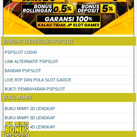
BANDAR TERPERCAYA PSPSLOT
PSPSLOT LOGIN
LINK ALTERNATIF PSPSLOT
BANDAR PSPSLOT
LIVE RTP DAN POLA SLOT GAOCR
BUKTI PEMBAYARAN PSPSLOT
BUKU MIMPI
BUKU MIMPI 2D LENGKAP
BUKU MIMPI 3D LENGKAP
BUKU MIMPI 4D LENGKAP
DATA TOGEL