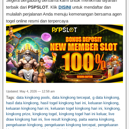
Segera bergabung bersama kami untuk menikmati layanan
terbaik dari
PSPSLOT
. Klik
DISINI
untuk mendaftar dan
mulailah perjalanan Anda menuju kemenangan bersama agen
togel online resmi dan terpercaya
Updated: May 4, 2026 — 12:58 am
Tags:
data kingkong pools
,
data kingkong tercepat
,
g data kingkong
,
hasil data kingkong
,
hasil togel kingkong hari ini
,
keluaran kingkong
,
keluaran kingkong hari ini
,
keluaran togel kingkong hari ini
,
kingkong
,
kingkong prize
,
kingkong togel
,
kingkong togel hari ini keluar
,
live
draw kingkong hari ini
,
live result kingkong
,
paita warna kingkong
,
pengeluaran kingkong
,
pengeluaran kingkong tercepat
,
pengeluaran