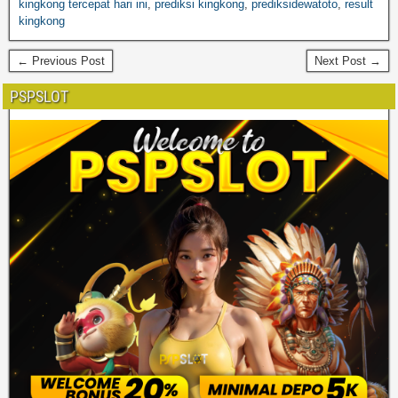
kingkong tercepat hari ini
,
prediksi kingkong
,
prediksidewatoto
,
result
kingkong
← Previous Post
Next Post →
PSPSLOT