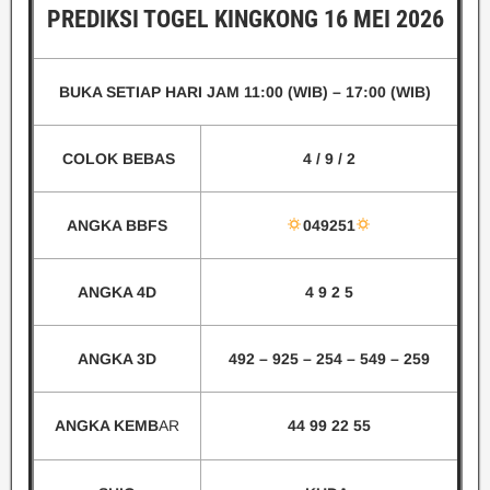
PREDIKSI TOGEL KINGKONG 16 MEI 2026
BUKA SETIAP HARI
JAM 11:00 (WIB)
– 17:00 (WIB)
COLOK BEBAS
4 / 9 / 2
ANGKA BBFS
049251
ANGKA 4D
4 9 2 5
ANGKA 3D
492 – 925
– 254
– 549 – 259
ANGKA KEMB
AR
44 99 22 55