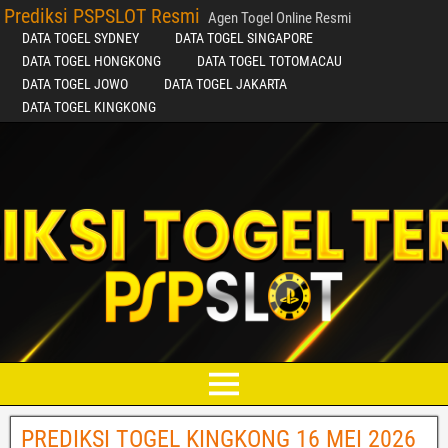
Prediksi PSPSLOT Resmi
Agen Togel Online Resmi
DATA TOGEL SYDNEY
DATA TOGEL SINGAPORE
DATA TOGEL HONGKONG
DATA TOGEL TOTOMACAU
DATA TOGEL JOWO
DATA TOGEL JAKARTA
DATA TOGEL KINGKONG
PREDIKSI TOGEL KINGKONG 16 MEI 2026