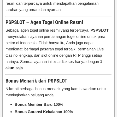
resmi dan terpercaya untuk mendapatkan pengalaman
taruhan yang aman dan nyaman.
PSPSLOT – Agen Togel Online Resmi
Sebagai agen togel online resmi yang terpercaya,
PSPSLOT
menyediakan layanan pemasangan togel online untuk para
bettor di Indonesia. Tidak hanya itu, Anda juga dapat
menikmati berbagai pasaran togel terbaik, permainan Live
Casino lengkap, dan slot online dengan RTP tinggi setiap
harinya. Semua layanan ini bisa diakses hanya dengan
1
akun saja
.
Bonus Menarik dari PSPSLOT
Nikmati berbagai bonus menarik yang kami tawarkan untuk
meningkatkan peluang Anda:
Bonus Member Baru 100%
Bonus Garansi Kekalahan 100%