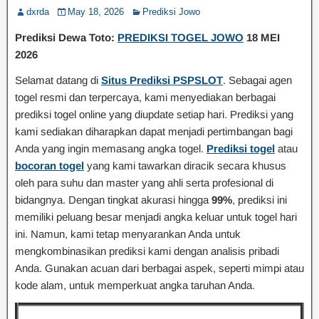
dxrda
May 18, 2026
Prediksi Jowo
Prediksi Dewa Toto:
PREDIKSI TOGEL JOWO
18 MEI
2026
Selamat datang di
Situs Prediksi PSPSLOT
. Sebagai agen
togel resmi dan terpercaya, kami menyediakan berbagai
prediksi togel online yang diupdate setiap hari. Prediksi yang
kami sediakan diharapkan dapat menjadi pertimbangan bagi
Anda yang ingin memasang angka togel.
Prediksi togel
atau
bocoran togel
yang kami tawarkan diracik secara khusus
oleh para suhu dan master yang ahli serta profesional di
bidangnya. Dengan tingkat akurasi hingga
99%
, prediksi ini
memiliki peluang besar menjadi angka keluar untuk togel hari
ini. Namun, kami tetap menyarankan Anda untuk
mengkombinasikan prediksi kami dengan analisis pribadi
Anda. Gunakan acuan dari berbagai aspek, seperti mimpi atau
kode alam, untuk memperkuat angka taruhan Anda.