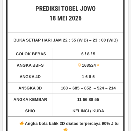
PREDIKSI TOGEL JOWO
18 MEI 2026
BUKA SETIAP HARI
JAM 22 : 55 (WIB)
– 23 : 00 (WIB)
COLOK BEBAS
6 / 8 / 5
ANGKA BBFS
168524
ANGKA 4D
1 6 8 5
AN5GKA 3D
168 – 685
– 852 – 524 – 214
ANGKA KEMBAR
11 66 88 55
SHIO
KELINCI / KUDA
Angka bola balik 2D diatas terpercaya 90% Jitu