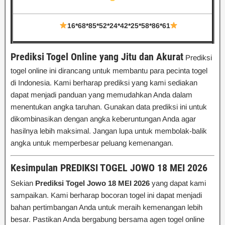
16*68*85*52*24*42*25*58*86*61
Prediksi Togel Online yang Jitu dan Akurat
Prediksi
togel online ini dirancang untuk membantu para pecinta togel
di Indonesia. Kami berharap prediksi yang kami sediakan
dapat menjadi panduan yang memudahkan Anda dalam
menentukan angka taruhan. Gunakan data prediksi ini untuk
dikombinasikan dengan angka keberuntungan Anda agar
hasilnya lebih maksimal. Jangan lupa untuk membolak-balik
angka untuk memperbesar peluang kemenangan.
Kesimpulan PREDIKSI TOGEL JOWO 18 MEI 2026
Sekian
Prediksi Togel Jowo 18 MEI 2026
yang dapat kami
sampaikan. Kami berharap bocoran togel ini dapat menjadi
bahan pertimbangan Anda untuk meraih kemenangan lebih
besar. Pastikan Anda bergabung bersama agen togel online