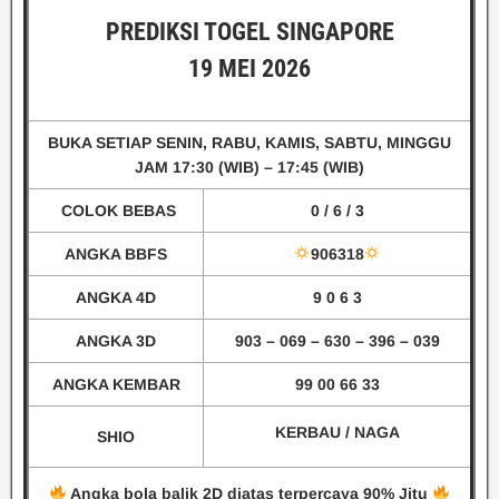
PREDIKSI TOGEL SINGAPORE
19 MEI 2026
BUKA SETIAP SENIN, RABU, KAMIS, SABTU, MINGGU
JAM 1
7:30
(WIB) –
17:45
(WIB)
COLOK BEBAS
0 / 6 / 3
ANGKA BBFS
906318
ANGKA 4D
9 0 6 3
ANGKA 3D
903 – 069
– 630 – 396 – 039
ANGKA KEMBAR
99 00 66 33
KERBAU / NAGA
SHIO
Angka bola balik 2D diatas terpercaya 90% Jitu