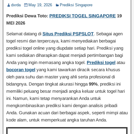
dxrda
May 19, 2026
Prediksi Singapore
Prediksi Dewa Toto:
PREDIKSI TOGEL SINGAPORE
19
MEI 2026
Selamat datang di
Situs Prediksi PSPSLOT
. Sebagai agen
togel resmi dan terpercaya, kami menyediakan berbagai
prediksi togel online yang diupdate setiap hari. Prediksi yang
kami sediakan diharapkan dapat menjadi pertimbangan bagi
Anda yang ingin memasang angka togel.
Prediksi togel
atau
bocoran togel
yang kami tawarkan diracik secara khusus
oleh para suhu dan master yang ahli serta profesional di
bidangnya. Dengan tingkat akurasi hingga
99%
, prediksi ini
memiliki peluang besar menjadi angka keluar untuk togel hari
ini. Namun, kami tetap menyarankan Anda untuk
mengkombinasikan prediksi kami dengan analisis pribadi
Anda. Gunakan acuan dari berbagai aspek, seperti mimpi atau
kode alam, untuk memperkuat angka taruhan Anda.