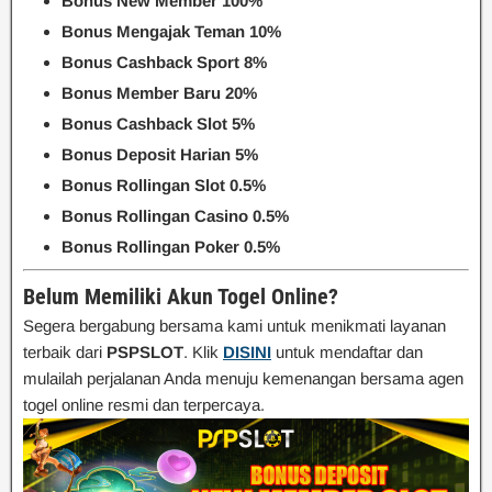
Bonus New Member 100%
Bonus Mengajak Teman 10%
Bonus Cashback Sport 8%
Bonus Member Baru 20%
Bonus Cashback Slot 5%
Bonus Deposit Harian 5%
Bonus Rollingan Slot 0.5%
Bonus Rollingan Casino 0.5%
Bonus Rollingan Poker 0.5%
Belum Memiliki Akun Togel Online?
Segera bergabung bersama kami untuk menikmati layanan
terbaik dari
PSPSLOT
. Klik
DISINI
untuk mendaftar dan
mulailah perjalanan Anda menuju kemenangan bersama agen
togel online resmi dan terpercaya.