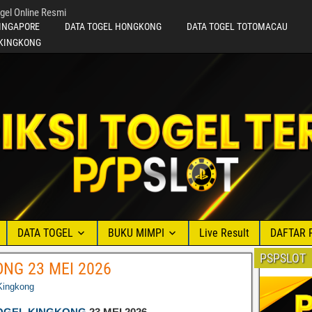
gel Online Resmi
SINGAPORE
DATA TOGEL HONGKONG
DATA TOGEL TOTOMACAU
 KINGKONG
DATA TOGEL
BUKU MIMPI
Live Result
DAFTAR 
PSPSLOT
ONG 23 MEI 2026
Kingkong
TOGEL KINGKONG
23 MEI 2026