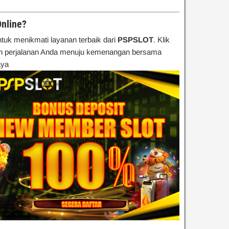
nline?
uk menikmati layanan terbaik dari
PSPSLOT
. Klik
ah perjalanan Anda menuju kemenangan bersama
aya