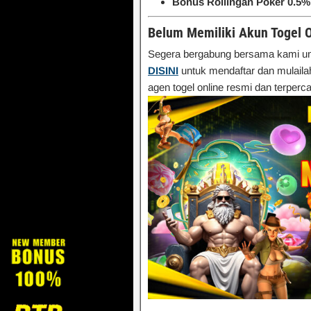
Bonus Rollingan Poker 0.5%
Belum Memiliki Akun Togel O
Segera bergabung bersama kami unt
DISINI
untuk mendaftar dan mulail
agen togel online resmi dan terperc