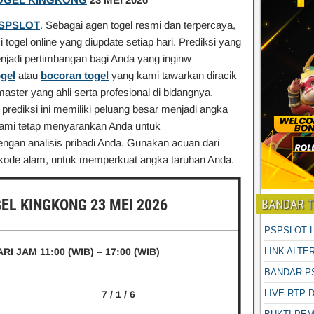
 PSPSLOT
. Sebagai agen togel resmi dan terpercaya,
togel online yang diupdate setiap hari. Prediksi yang
njadi pertimbangan bagi Anda yang inginw
ogel
atau
bocoran togel
yang kami tawarkan diracik
ster yang ahli serta profesional di bidangnya.
, prediksi ini memiliki peluang besar menjadi angka
, kami tetap menyarankan Anda untuk
ngan analisis pribadi Anda. Gunakan acuan dari
u kode alam, untuk memperkuat angka taruhan Anda.
GEL KINGKONG 23 MEI 2026
BANDAR T
PSPSLOT 
LINK ALTE
ARI
JAM 11:00 (WIB)
– 17:00 (WIB)
BANDAR P
LIVE RTP 
7 / 1 / 6