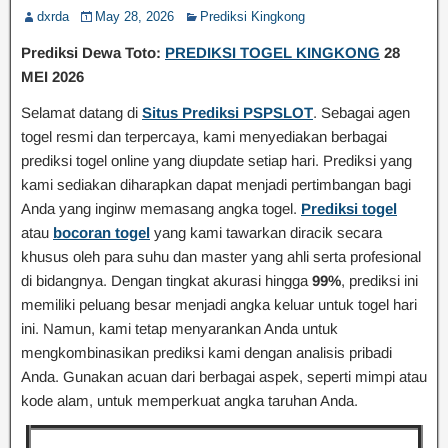
dxrda
May 28, 2026
Prediksi Kingkong
Prediksi Dewa Toto:
PREDIKSI TOGEL KINGKONG
28
MEI 2026
Selamat datang di
Situs Prediksi PSPSLOT
. Sebagai agen
togel resmi dan terpercaya, kami menyediakan berbagai
prediksi togel online yang diupdate setiap hari. Prediksi yang
kami sediakan diharapkan dapat menjadi pertimbangan bagi
Anda yang inginw memasang angka togel.
Prediksi togel
atau
bocoran togel
yang kami tawarkan diracik secara
khusus oleh para suhu dan master yang ahli serta profesional
di bidangnya. Dengan tingkat akurasi hingga
99%
, prediksi ini
memiliki peluang besar menjadi angka keluar untuk togel hari
ini. Namun, kami tetap menyarankan Anda untuk
mengkombinasikan prediksi kami dengan analisis pribadi
Anda. Gunakan acuan dari berbagai aspek, seperti mimpi atau
kode alam, untuk memperkuat angka taruhan Anda.