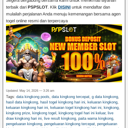
Segera bergabung bersama kami untuk menikmati layanan
terbaik dari
PSPSLOT
. Klik
DISINI
untuk mendaftar dan
mulailah perjalanan Anda menuju kemenangan bersama agen
togel online resmi dan terpercaya
Updated: May 14, 2026 — 3:26 am
Tags:
data kingkong pools
,
data kingkong tercepat
,
g data kingkong
,
hasil data kingkong
,
hasil togel kingkong hari ini
,
keluaran kingkong
,
keluaran kingkong hari ini
,
keluaran togel kingkong hari ini
,
kingkong
,
kingkong prize
,
kingkong togel
,
kingkong togel hari ini keluar
,
live
draw kingkong hari ini
,
live result kingkong
,
paita warna kingkong
,
pengeluaran kingkong
,
pengeluaran kingkong tercepat
,
pengeluaran