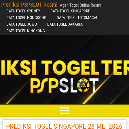
Prediksi PSPSLOT Resmi
Agen Togel Online Resmi
DATA TOGEL SYDNEY
DATA TOGEL SINGAPORE
DATA TOGEL HONGKONG
DATA TOGEL TOTOMACAU
DATA TOGEL JOWO
DATA TOGEL JAKARTA
DATA TOGEL KINGKONG
PREDIKSI TOGEL SINGAPORE 28 MEI 2026