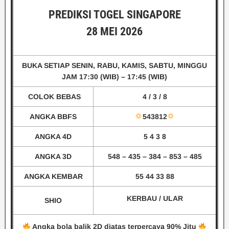
PREDIKSI TOGEL SINGAPORE
28 MEI 2026
BUKA SETIAP SENIN, RABU, KAMIS, SABTU, MINGGU
JAM 1
7:30
(WIB) –
17:45
(WIB)
COLOK BEBAS
4 / 3 / 8
ANGKA BBFS
543812
ANGKA 4D
5 4 3 8
ANGKA 3D
548 – 435 – 384 – 853 – 485
ANGKA KEMBAR
55 44 33 88
KERBAU / ULAR
SHIO
Angka bola balik 2D diatas terpercaya 90% Jitu