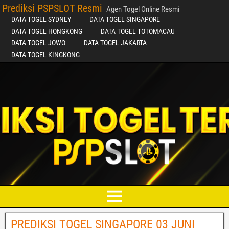
Prediksi PSPSLOT Resmi
Agen Togel Online Resmi
DATA TOGEL SYDNEY
DATA TOGEL SINGAPORE
DATA TOGEL HONGKONG
DATA TOGEL TOTOMACAU
DATA TOGEL JOWO
DATA TOGEL JAKARTA
DATA TOGEL KINGKONG
PREDIKSI TOGEL SINGAPORE 03 JUNI