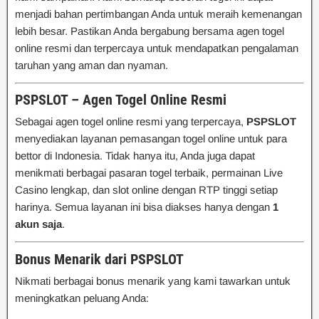
menjadi bahan pertimbangan Anda untuk meraih kemenangan
lebih besar. Pastikan Anda bergabung bersama agen togel
online resmi dan terpercaya untuk mendapatkan pengalaman
taruhan yang aman dan nyaman.
PSPSLOT – Agen Togel Online Resmi
Sebagai agen togel online resmi yang terpercaya,
PSPSLOT
menyediakan layanan pemasangan togel online untuk para
bettor di Indonesia. Tidak hanya itu, Anda juga dapat
menikmati berbagai pasaran togel terbaik, permainan Live
Casino lengkap, dan slot online dengan RTP tinggi setiap
harinya. Semua layanan ini bisa diakses hanya dengan
1
akun saja
.
Bonus Menarik dari PSPSLOT
Nikmati berbagai bonus menarik yang kami tawarkan untuk
meningkatkan peluang Anda: