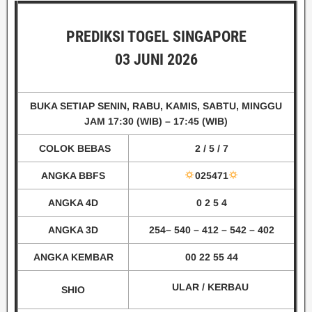
PREDIKSI TOGEL SINGAPORE
03 JUNI 2026
BUKA SETIAP SENIN, RABU, KAMIS, SABTU, MINGGU
JAM 1
7:30
(WIB) –
17:45
(WIB)
COLOK BEBAS
2 / 5 / 7
ANGKA BBFS
025471
ANGKA 4D
0 2 5 4
ANGKA 3D
254– 540 – 412 – 542 – 402
ANGKA KEMBAR
00 22 55 44
ULAR / KERBAU
SHIO