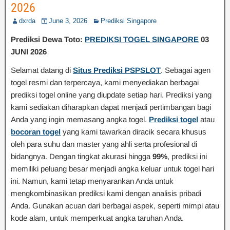
2026
dxrda
June 3, 2026
Prediksi Singapore
Prediksi Dewa Toto:
PREDIKSI TOGEL SINGAPORE
03
JUNI 2026
Selamat datang di
Situs Prediksi PSPSLOT
. Sebagai agen
togel resmi dan terpercaya, kami menyediakan berbagai
prediksi togel online yang diupdate setiap hari. Prediksi yang
kami sediakan diharapkan dapat menjadi pertimbangan bagi
Anda yang ingin memasang angka togel.
Prediksi togel
atau
bocoran togel
yang kami tawarkan diracik secara khusus
oleh para suhu dan master yang ahli serta profesional di
bidangnya. Dengan tingkat akurasi hingga
99%
, prediksi ini
memiliki peluang besar menjadi angka keluar untuk togel hari
ini. Namun, kami tetap menyarankan Anda untuk
mengkombinasikan prediksi kami dengan analisis pribadi
Anda. Gunakan acuan dari berbagai aspek, seperti mimpi atau
kode alam, untuk memperkuat angka taruhan Anda.