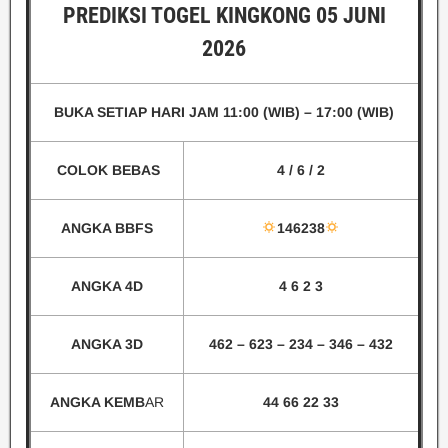
PREDIKSI TOGEL KINGKONG 05 JUNI
2026
BUKA SETIAP HARI
JAM 11:00 (WIB)
– 17:00 (WIB)
COLOK BEBAS
4 / 6 / 2
ANGKA BBFS
146238
ANGKA 4D
4 6 2 3
ANGKA 3D
462 – 623
– 234
– 346 – 432
ANGKA KEMB
AR
44 66 22 33