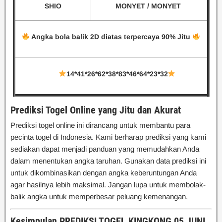
SHIO
MONYET / MONYET
Angka bola balik 2D diatas terpercaya 90% Jitu
14*41*26*62*38*83*46*64*23*32
Prediksi Togel Online yang Jitu dan Akurat
Prediksi togel online ini dirancang untuk membantu para
pecinta togel di Indonesia. Kami berharap prediksi yang kami
sediakan dapat menjadi panduan yang memudahkan Anda
dalam menentukan angka taruhan. Gunakan data prediksi ini
untuk dikombinasikan dengan angka keberuntungan Anda
agar hasilnya lebih maksimal. Jangan lupa untuk membolak-
balik angka untuk memperbesar peluang kemenangan.
Kesimpulan PREDIKSI TOGEL KINGKONG 05 JUNI