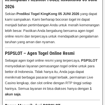
2026
Sekian
Prediksi Togel KingKong 05 JUNI 2026
yang dapat
kami sampaikan. Kami berharap bocoran togel ini dapat
menjadi bahan pertimbangan Anda untuk meraih kemenangan
lebih besar. Pastikan Anda bergabung bersama agen togel
online resmi dan terpercaya untuk mendapatkan pengalaman
taruhan yang aman dan nyaman.
PSPSLOT – Agen Togel Online Resmi
Sebagai agen togel online resmi yang terpercaya,
PSPSLOT
menyediakan layanan pemasangan togel online untuk para
bettor di Indonesia. Tidak hanya itu, Anda juga dapat
menikmati berbagai pasaran togel terbaik, permainan Live
Casino lengkap, dan slot online dengan RTP tinggi setiap
harinya. Semua layanan ini bisa diakses hanya dengan
1
akun saja
.