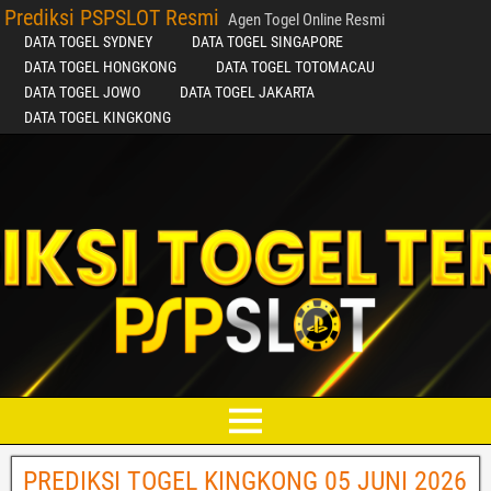
Prediksi PSPSLOT Resmi
Agen Togel Online Resmi
DATA TOGEL SYDNEY
DATA TOGEL SINGAPORE
DATA TOGEL HONGKONG
DATA TOGEL TOTOMACAU
DATA TOGEL JOWO
DATA TOGEL JAKARTA
DATA TOGEL KINGKONG
PREDIKSI TOGEL KINGKONG 05 JUNI 2026