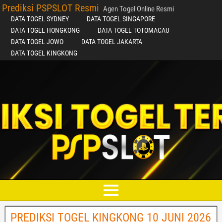
Prediksi PSPSLOT Resmi
Agen Togel Online Resmi
DATA TOGEL SYDNEY
DATA TOGEL SINGAPORE
DATA TOGEL HONGKONG
DATA TOGEL TOTOMACAU
DATA TOGEL JOWO
DATA TOGEL JAKARTA
DATA TOGEL KINGKONG
PREDIKSI TOGEL KINGKONG 10 JUNI 2026