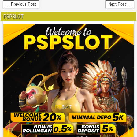
← Previous Post
Next Post →
PSPSLOT