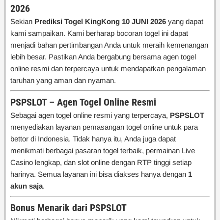
2026
Sekian
Prediksi Togel KingKong 10 JUNI 2026
yang dapat
kami sampaikan. Kami berharap bocoran togel ini dapat
menjadi bahan pertimbangan Anda untuk meraih kemenangan
lebih besar. Pastikan Anda bergabung bersama agen togel
online resmi dan terpercaya untuk mendapatkan pengalaman
taruhan yang aman dan nyaman.
PSPSLOT – Agen Togel Online Resmi
Sebagai agen togel online resmi yang terpercaya,
PSPSLOT
menyediakan layanan pemasangan togel online untuk para
bettor di Indonesia. Tidak hanya itu, Anda juga dapat
menikmati berbagai pasaran togel terbaik, permainan Live
Casino lengkap, dan slot online dengan RTP tinggi setiap
harinya. Semua layanan ini bisa diakses hanya dengan
1
akun saja
.
Bonus Menarik dari PSPSLOT