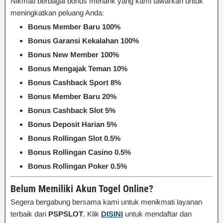
Nikmati berbagai bonus menarik yang kami tawarkan untuk
meningkatkan peluang Anda:
Bonus Member Baru 100%
Bonus Garansi Kekalahan 100%
Bonus New Member 100%
Bonus Mengajak Teman 10%
Bonus Cashback Sport 8%
Bonus Member Baru 20%
Bonus Cashback Slot 5%
Bonus Deposit Harian 5%
Bonus Rollingan Slot 0.5%
Bonus Rollingan Casino 0.5%
Bonus Rollingan Poker 0.5%
Belum Memiliki Akun Togel Online?
Segera bergabung bersama kami untuk menikmati layanan
terbaik dari
PSPSLOT
. Klik
DISINI
untuk mendaftar dan