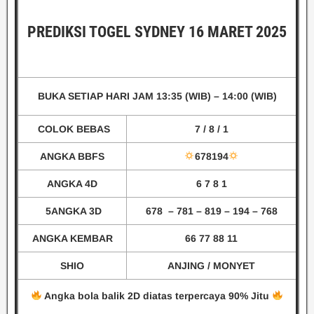
PREDIKSI TOGEL SYDNEY 16 MARET 2025
BUKA SETIAP HARI
JAM 13:35 (WIB)
– 14:00 (WIB)
COLOK BEBAS
7 / 8 / 1
ANGKA BBFS
678194
ANGKA 4D
6 7 8 1
5ANGKA 3D
678 – 781
– 819 – 194 – 768
ANGKA KEMBAR
66 77 88 11
SHIO
ANJING / MONYET
Angka bola balik 2D diatas terpercaya 90% Jitu