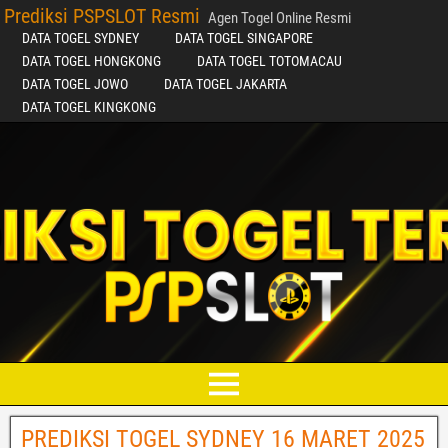
Prediksi PSPSLOT Resmi
Agen Togel Online Resmi
DATA TOGEL SYDNEY
DATA TOGEL SINGAPORE
DATA TOGEL HONGKONG
DATA TOGEL TOTOMACAU
DATA TOGEL JOWO
DATA TOGEL JAKARTA
DATA TOGEL KINGKONG
PREDIKSI TOGEL SYDNEY 16 MARET 2025