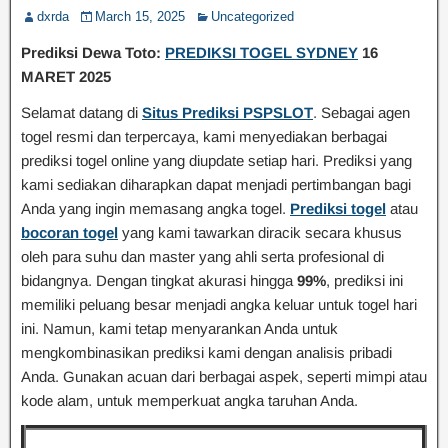
dxrda
March 15, 2025
Uncategorized
Prediksi Dewa Toto:
PREDIKSI TOGEL SYDNEY
16
MARET
2025
Selamat datang di
Situs Prediksi PSPSLOT
. Sebagai agen
togel resmi dan terpercaya, kami menyediakan berbagai
prediksi togel online yang diupdate setiap hari. Prediksi yang
kami sediakan diharapkan dapat menjadi pertimbangan bagi
Anda yang ingin memasang angka togel.
Prediksi togel
atau
bocoran togel
yang kami tawarkan diracik secara khusus
oleh para suhu dan master yang ahli serta profesional di
bidangnya. Dengan tingkat akurasi hingga
99%
, prediksi ini
memiliki peluang besar menjadi angka keluar untuk togel hari
ini. Namun, kami tetap menyarankan Anda untuk
mengkombinasikan prediksi kami dengan analisis pribadi
Anda. Gunakan acuan dari berbagai aspek, seperti mimpi atau
kode alam, untuk memperkuat angka taruhan Anda.