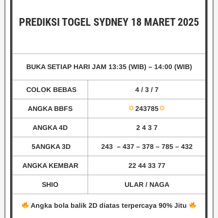
PREDIKSI TOGEL SYDNEY 18 MARET 2025
BUKA SETIAP HARI
JAM 13:35 (WIB)
– 14:00 (WIB)
COLOK BEBAS
4 / 3 / 7
ANGKA BBFS
243785
ANGKA 4D
2 4 3 7
5ANGKA 3D
243 – 437
– 378 – 785 – 432
ANGKA KEMBAR
22 44 33 77
SHIO
ULAR / NAGA
Angka bola balik 2D diatas terpercaya 90% Jitu