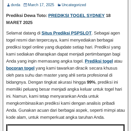
dxrda
March 17, 2025
Uncategorized
Prediksi Dewa Toto:
PREDIKSI TOGEL SYDNEY
18
MARET
2025
Selamat datang di
Situs Prediksi PSPSLOT
. Sebagai agen
togel resmi dan terpercaya, kami menyediakan berbagai
prediksi togel online yang diupdate setiap hari. Prediksi yang
kami sediakan diharapkan dapat menjadi pertimbangan bagi
Anda yang ingin memasang angka togel.
Prediksi togel
atau
bocoran togel
yang kami tawarkan diracik secara khusus
oleh para suhu dan master yang ahli serta profesional di
bidangnya. Dengan tingkat akurasi hingga
99%
, prediksi ini
memiliki peluang besar menjadi angka keluar untuk togel hari
ini. Namun, kami tetap menyarankan Anda untuk
mengkombinasikan prediksi kami dengan analisis pribadi
Anda. Gunakan acuan dari berbagai aspek, seperti mimpi atau
kode alam, untuk memperkuat angka taruhan Anda.