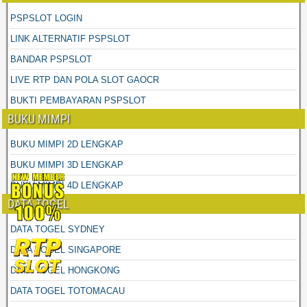
PSPSLOT LOGIN
LINK ALTERNATIF PSPSLOT
BANDAR PSPSLOT
LIVE RTP DAN POLA SLOT GAOCR
BUKTI PEMBAYARAN PSPSLOT
BUKU MIMPI
BUKU MIMPI 2D LENGKAP
BUKU MIMPI 3D LENGKAP
BUKU MIMPI 4D LENGKAP
DATA TOGEL
DATA TOGEL SYDNEY
DATA TOGEL SINGAPORE
DATA TOGEL HONGKONG
DATA TOGEL TOTOMACAU