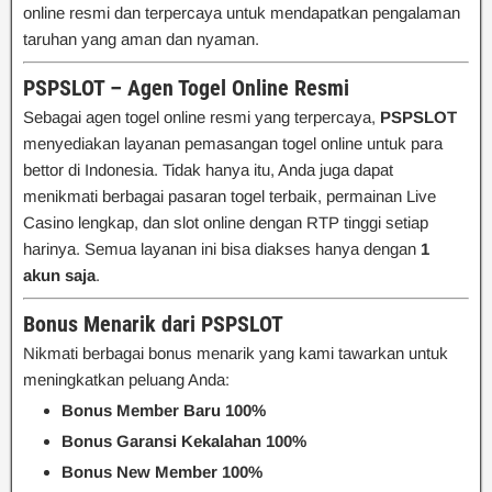
online resmi dan terpercaya untuk mendapatkan pengalaman
taruhan yang aman dan nyaman.
PSPSLOT – Agen Togel Online Resmi
Sebagai agen togel online resmi yang terpercaya,
PSPSLOT
menyediakan layanan pemasangan togel online untuk para
bettor di Indonesia. Tidak hanya itu, Anda juga dapat
menikmati berbagai pasaran togel terbaik, permainan Live
Casino lengkap, dan slot online dengan RTP tinggi setiap
harinya. Semua layanan ini bisa diakses hanya dengan
1
akun saja
.
Bonus Menarik dari PSPSLOT
Nikmati berbagai bonus menarik yang kami tawarkan untuk
meningkatkan peluang Anda:
Bonus Member Baru 100%
Bonus Garansi Kekalahan 100%
Bonus New Member 100%