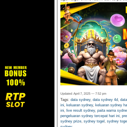
Updated: April 7, 2025 — 7:52 pm
Tags:
data sydney
,
data sydney 4d
,
dat
ini
,
keluaran sydney
,
keluaran sydney har
ini
,
live result sydney
,
paita warna sydne
pengeluaran sydney tercepat hari ini
,
pre
sydney prize
,
sydney togel
,
sydney togel
sydney