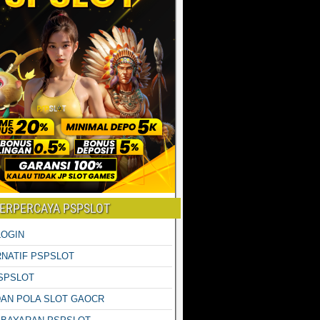
ERPERCAYA PSPSLOT
LOGIN
RNATIF PSPSLOT
SPSLOT
DAN POLA SLOT GAOCR