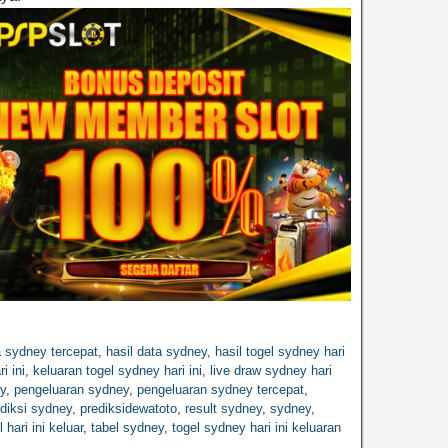
a sydney tercepat
,
hasil data sydney
,
hasil togel sydney hari
i ini
,
keluaran togel sydney hari ini
,
live draw sydney hari
y
,
pengeluaran sydney
,
pengeluaran sydney tercepat
,
diksi sydney
,
prediksidewatoto
,
result sydney
,
sydney
,
 hari ini keluar
,
tabel sydney
,
togel sydney hari ini keluaran