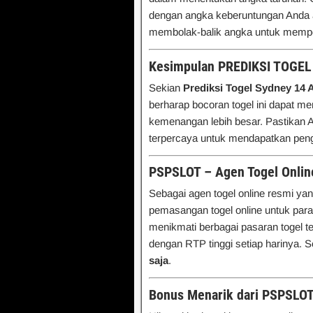
dengan angka keberuntungan Anda a
membolak-balik angka untuk memp
Kesimpulan PREDIKSI TOGEL
Sekian
Prediksi Togel Sydney 14
berharap bocoran togel ini dapat m
kemenangan lebih besar. Pastikan 
terpercaya untuk mendapatkan pen
PSPSLOT – Agen Togel Onlin
Sebagai agen togel online resmi ya
pemasangan togel online untuk para 
menikmati berbagai pasaran togel te
dengan RTP tinggi setiap harinya. 
saja
.
Bonus Menarik dari PSPSLO