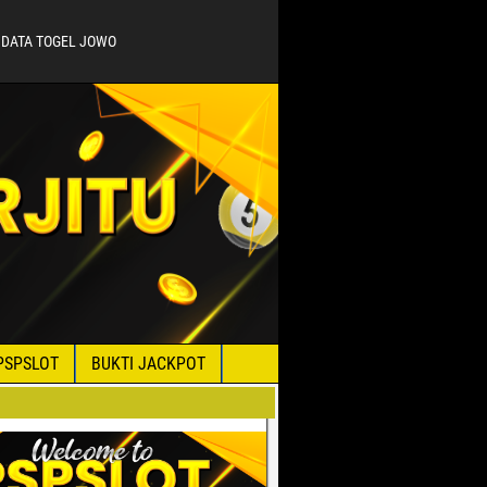
DATA TOGEL JOWO
PSPSLOT
BUKTI JACKPOT