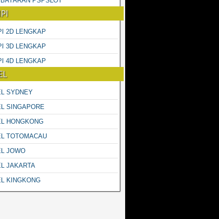
MBAYARAN PSPSLOT
PI
I 2D LENGKAP
I 3D LENGKAP
I 4D LENGKAP
EL
EL SYDNEY
EL SINGAPORE
EL HONGKONG
EL TOTOMACAU
EL JOWO
L JAKARTA
EL KINGKONG