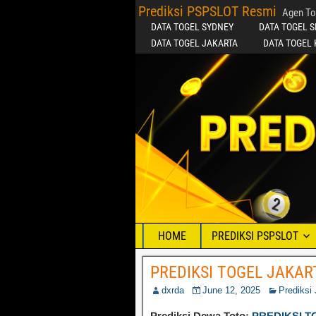
Prediksi PSPSLOT Resmi
Agen To
DATA TOGEL SYDNEY
DATA TOGEL 
DATA TOGEL JAKARTA
DATA TOGEL
HOME
PREDIKSI PSPSLOT
PREDIKSI TOGEL JAKAR
dxrda
June 12, 2025
Prediksi 
Prediksi Dewa Toto:
PREDIKSI 