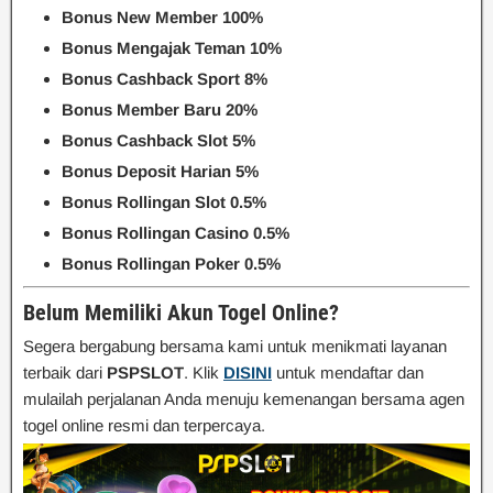
Bonus New Member 100%
Bonus Mengajak Teman 10%
Bonus Cashback Sport 8%
Bonus Member Baru 20%
Bonus Cashback Slot 5%
Bonus Deposit Harian 5%
Bonus Rollingan Slot 0.5%
Bonus Rollingan Casino 0.5%
Bonus Rollingan Poker 0.5%
Belum Memiliki Akun Togel Online?
Segera bergabung bersama kami untuk menikmati layanan
terbaik dari
PSPSLOT
. Klik
DISINI
untuk mendaftar dan
mulailah perjalanan Anda menuju kemenangan bersama agen
togel online resmi dan terpercaya.