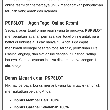
online resmi dan terpercaya untuk mendapatkan pengalaman
taruhan yang aman dan nyaman.
PSPSLOT – Agen Togel Online Resmi
Sebagai agen togel online resmi yang terpercaya,
PSPSLOT
menyediakan layanan pemasangan togel online untuk para
bettor di Indonesia. Tidak hanya itu, Anda juga dapat
menikmati berbagai pasaran togel terbaik, permainan Live
Casino lengkap, dan slot online dengan RTP tinggi setiap
harinya. Semua layanan ini bisa diakses hanya dengan
1
akun saja
.
Bonus Menarik dari PSPSLOT
Nikmati berbagai bonus menarik yang kami tawarkan untuk
meningkatkan peluang Anda:
Bonus Member Baru 100%
Bonus Garansi Kekalahan 100%