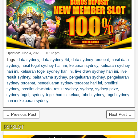
Updated: June 4, 2025 — 10:12 pm
Tags:
data sydney
,
data sydney 4d
,
data sydney tercepat
,
hasil data
sydney
,
hasil togel sydney hari ini
,
keluaran sydney
,
keluaran sydney
hari ini
,
keluaran togel sydney hari ini
,
live draw sydney hari ini
,
live
result sydney
,
paita warna sydney
,
pengeluaran sydney
,
pengeluaran
sydney tercepat
,
pengeluaran sydney tercepat hari ini
,
prediksi
sydney
,
prediksidewatoto
,
result sydney
,
sydney
,
sydney prize
,
sydney togel
,
sydney togel hari ini keluar
,
tabel sydney
,
togel sydney
hari ini keluaran sydney
← Previous Post
Next Post →
PSPSLOT