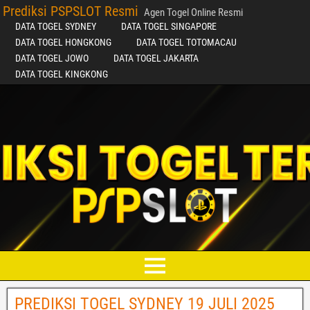
Prediksi PSPSLOT Resmi
Agen Togel Online Resmi
DATA TOGEL SYDNEY
DATA TOGEL SINGAPORE
DATA TOGEL HONGKONG
DATA TOGEL TOTOMACAU
DATA TOGEL JOWO
DATA TOGEL JAKARTA
DATA TOGEL KINGKONG
PREDIKSI TOGEL SYDNEY 19 JULI 2025