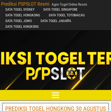
Prediksi PSPSLOT Resmi
Agen Togel Online Resmi
DATA TOGEL SYDNEY
DATA TOGEL SINGAPORE
DATA TOGEL HONGKONG
DATA TOGEL TOTOMACAU
DATA TOGEL JOWO
DATA TOGEL JAKARTA
DATA TOGEL KINGKONG
PREDIKSI TOGEL HONGKONG 30 AGUSTUS