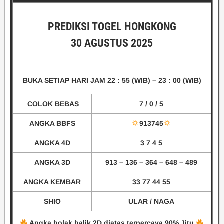
PREDIKSI TOGEL HONGKONG
30 AGUSTUS 2025
BUKA SETIAP HARI
JAM 22 : 55 (WIB)
– 23 : 00 (WIB)
COLOK BEBAS
7 / 0 / 5
ANGKA BBFS
913745
ANGKA 4D
3 7 4 5
ANGKA 3D
913 – 136 – 364 – 648 – 489
ANGKA KEMBAR
33 77 44 55
SHIO
ULAR / NAGA
Angka bolak balik 2D diatas terpercaya 90% Jitu