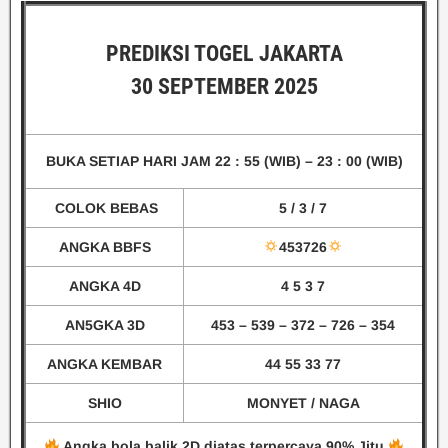
PREDIKSI TOGEL JAKARTA
30 SEPTEMBER 2025
BUKA SETIAP HARI
JAM 22 : 55 (WIB)
– 23 : 00 (WIB)
COLOK BEBAS
5 / 3 / 7
ANGKA BBFS
453726
ANGKA 4D
4 5 3 7
AN5GKA 3D
453 – 539
– 372 – 726 – 354
ANGKA KEMBAR
44 55 33 77
SHIO
MONYET / NAGA
Angka bola balik 2D diatas terpercaya 90% Jitu