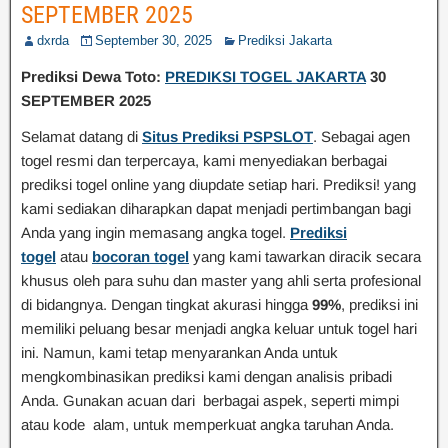
SEPTEMBER 2025
dxrda
September 30, 2025
Prediksi Jakarta
Prediksi Dewa Toto:
PREDIKSI TOGEL JAKARTA
30
SEPTEMBER
2025
Selamat datang di
Situs Prediksi PSPSLOT
. Sebagai agen
togel resmi dan terpercaya, kami menyediakan berbagai
prediksi togel online yang diupdate setiap hari. Prediksi! yang
kami sediakan diharapkan dapat menjadi pertimbangan bagi
Anda yang ingin memasang angka togel.
Prediksi
togel
atau
bocoran togel
yang kami tawarkan diracik secara
khusus oleh para suhu dan master yang ahli serta profesional
di bidangnya. Dengan tingkat akurasi hingga
99%
, prediksi ini
memiliki peluang besar menjadi angka keluar untuk togel hari
ini. Namun, kami tetap menyarankan Anda untuk
mengkombinasikan prediksi kami dengan analisis pribadi
Anda. Gunakan acuan dari berbagai aspek, seperti mimpi
atau kode alam, untuk memperkuat angka taruhan Anda.