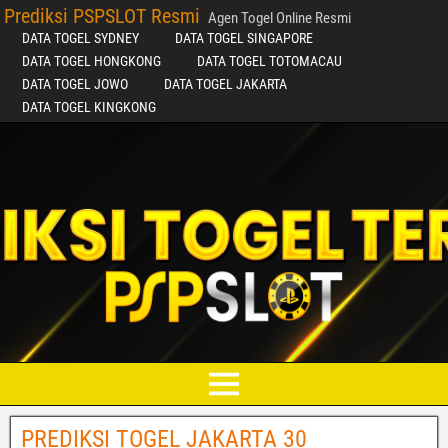
Prediksi PSPSLOT Resmi
Agen Togel Online Resmi
DATA TOGEL SYDNEY
DATA TOGEL SINGAPORE
DATA TOGEL HONGKONG
DATA TOGEL TOTOMACAU
DATA TOGEL JOWO
DATA TOGEL JAKARTA
DATA TOGEL KINGKONG
PREDIKSI TOGEL JAKARTA 30