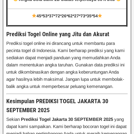
45*53*37*72*26*62*27*73*35*54
Prediksi Togel Online yang Jitu dan Akurat
Prediksi togel online ini dirancang untuk membantu para
pecinta togel di Indonesia. Kami berharap prediksi yang kami
sediakan dapat menjadi panduan yang memudahkan Anda
dalam menentukan angka taruhan. Gunakan data prediksi ini
untuk dikombinasikan dengan angka keberuntungan Anda
agar hasilnya lebih maksimal. Jangan lupa untuk membolak-
balik angka untuk memperbesar peluang kemenangan.
Kesimpulan PREDIKSI TOGEL JAKARTA 30
SEPTEMBER 2025
Sekian
Prediksi Togel Jakarta 30 SEPTEMBER 2025
yang
dapat kami sampaikan. Kami berharap bocoran togel ini dapat
menjadi bahan pertimbangan Anda untuk meraih kemenangan