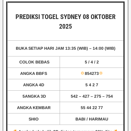
PREDIKSI TOGEL SYDNEY 08 OKTOBER
2025
BUKA SETIAP HARI
JAM 13:35 (WIB)
– 14:00 (WIB)
COLOK BEBAS
5 / 4 / 2
ANGKA BBFS
854273
ANGKA 4D
5 4 2 7
5ANGKA 3D
542 – 427
– 275 – 754
ANGKA KEMBAR
55 44 22 77
SHIO
BABI / HARIMAU