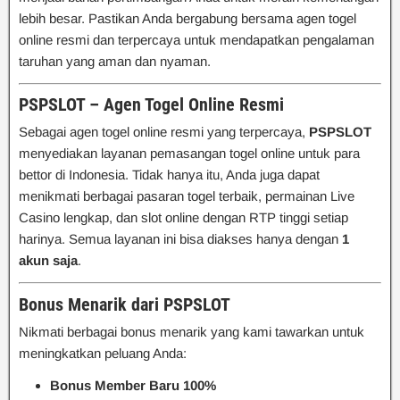
lebih besar. Pastikan Anda bergabung bersama agen togel
online resmi dan terpercaya untuk mendapatkan pengalaman
taruhan yang aman dan nyaman.
PSPSLOT – Agen Togel Online Resmi
Sebagai agen togel online resmi yang terpercaya,
PSPSLOT
menyediakan layanan pemasangan togel online untuk para
bettor di Indonesia. Tidak hanya itu, Anda juga dapat
menikmati berbagai pasaran togel terbaik, permainan Live
Casino lengkap, dan slot online dengan RTP tinggi setiap
harinya. Semua layanan ini bisa diakses hanya dengan
1
akun saja
.
Bonus Menarik dari PSPSLOT
Nikmati berbagai bonus menarik yang kami tawarkan untuk
meningkatkan peluang Anda:
Bonus Member Baru 100%