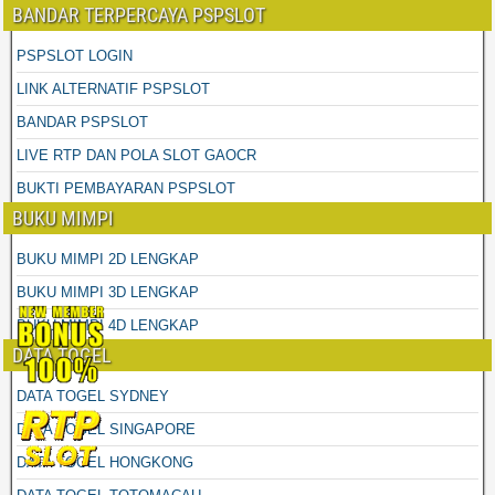
BANDAR TERPERCAYA PSPSLOT
PSPSLOT LOGIN
LINK ALTERNATIF PSPSLOT
BANDAR PSPSLOT
LIVE RTP DAN POLA SLOT GAOCR
BUKTI PEMBAYARAN PSPSLOT
BUKU MIMPI
BUKU MIMPI 2D LENGKAP
BUKU MIMPI 3D LENGKAP
BUKU MIMPI 4D LENGKAP
DATA TOGEL
DATA TOGEL SYDNEY
DATA TOGEL SINGAPORE
DATA TOGEL HONGKONG