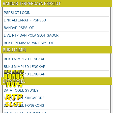
BANDAR TERPERCAYA PSPSLOT
PSPSLOT LOGIN
LINK ALTERNATIF PSPSLOT
BANDAR PSPSLOT
LIVE RTP DAN POLA SLOT GAOCR
BUKTI PEMBAYARAN PSPSLOT
BUKU MIMPI
BUKU MIMPI 2D LENGKAP
BUKU MIMPI 3D LENGKAP
BUKU MIMPI 4D LENGKAP
DATA TOGEL
DATA TOGEL SYDNEY
DATA TOGEL SINGAPORE
DATA TOGEL HONGKONG