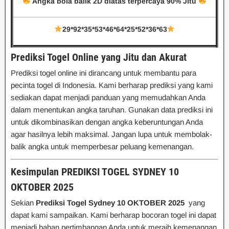
Angka bola balik 2D diatas terpercaya 90% Jitu
29*92*35*53*46*64*25*52*36*63
Prediksi Togel Online yang Jitu dan Akurat
Prediksi togel online ini dirancang untuk membantu para
pecinta togel di Indonesia. Kami berharap prediksi yang kami
sediakan dapat menjadi panduan yang memudahkan Anda
dalam menentukan angka taruhan. Gunakan data prediksi ini
untuk dikombinasikan dengan angka keberuntungan Anda
agar hasilnya lebih maksimal. Jangan lupa untuk membolak-
balik angka untuk memperbesar peluang kemenangan.
Kesimpulan PREDIKSI TOGEL SYDNEY 10
OKTOBER
2025
Sekian
Prediksi Togel Sydney 10 OKTOBER
2025
yang
dapat kami sampaikan. Kami berharap bocoran togel ini dapat
menjadi bahan pertimbangan Anda untuk meraih kemenangan