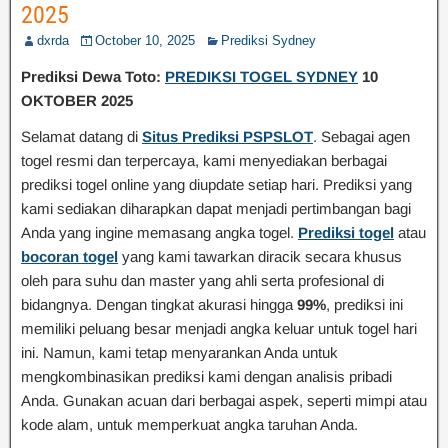
2025
dxrda
October 10, 2025
Prediksi Sydney
Prediksi Dewa Toto:
PREDIKSI TOGEL SYDNEY
10
OKTOBER
2025
Selamat datang di
Situs Prediksi PSPSLOT
. Sebagai agen
togel resmi dan terpercaya, kami menyediakan berbagai
prediksi togel online yang diupdate setiap hari. Prediksi yang
kami sediakan diharapkan dapat menjadi pertimbangan bagi
Anda yang ingine memasang angka togel.
Prediksi togel
atau
bocoran togel
yang kami tawarkan diracik secara khusus
oleh para suhu dan master yang ahli serta profesional di
bidangnya. Dengan tingkat akurasi hingga
99%
, prediksi ini
memiliki peluang besar menjadi angka keluar untuk togel hari
ini. Namun, kami tetap menyarankan Anda untuk
mengkombinasikan prediksi kami dengan analisis pribadi
Anda. Gunakan acuan dari berbagai aspek, seperti mimpi atau
kode alam, untuk memperkuat angka taruhan Anda.