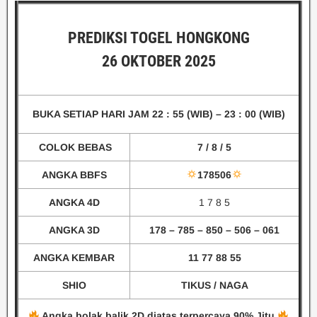
PREDIKSI TOGEL HONGKONG
26 OKTOBER 2025
BUKA SETIAP HARI
JAM 22 : 55 (WIB)
– 23 : 00 (WIB)
COLOK BEBAS
7 / 8 / 5
ANGKA BBFS
178506
ANGKA 4D
1 7 8 5
ANGKA 3D
178 – 785 – 850 – 506 – 061
ANGKA KEMBAR
11 77 88 55
SHIO
TIKUS / NAGA
Angka bolak balik 2D diatas terpercaya 90% Jitu