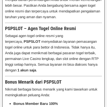
lebih besar. Pastikan Anda bergabung bersama agen togel
online resmi dan terpercaya untuk mendapatkan pengalaman
taruhan yang aman dan nyaman.
PSPSLOT – Agen Togel Online Resmi
Sebagai agen togel online resmi yang
terpercaya,
PSPSLOT
menyediakan layanan pemasangan
togel online untuk para bettor di Indonesia. Tidak hanya itu,
Anda juga dapat menikmati berbagai pasaran togel terbaik,
permainan Live Casino lengkap, dan slot online dengan RTP
tinggi setiap harinya. Semua layanan ini bisa diakses hanya
dengan
1 akun saja
.
Bonus Menarik dari PSPSLOT
Nikmati berbagai bonus menarik yang kami tawarkan untuk
meningkatkan peluang Anda:
Bonus Member Baru 100%