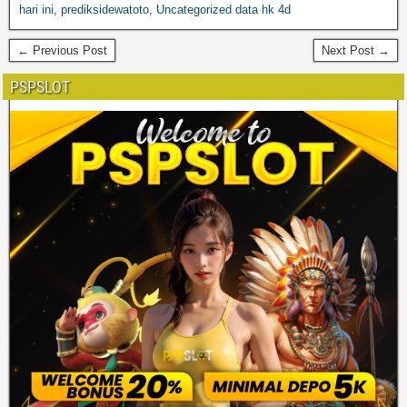
hari ini
,
prediksidewatoto
,
Uncategorized data hk 4d
← Previous Post
Next Post →
PSPSLOT