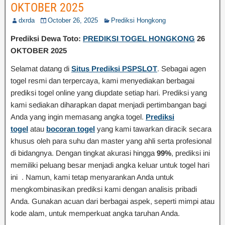
OKTOBER 2025
dxrda
October 26, 2025
Prediksi Hongkong
Prediksi Dewa Toto:
PREDIKSI TOGEL HONGKONG
26
OKTOBER 2025
Selamat datang di
Situs Prediksi PSPSLOT
. Sebagai agen
togel resmi dan terpercaya, kami menyediakan berbagai
prediksi togel online yang diupdate setiap hari. Prediksi yang
kami sediakan diharapkan dapat menjadi pertimbangan bagi
Anda yang ingin memasang angka togel.
Prediksi
togel
atau
bocoran togel
yang kami tawarkan diracik secara
khusus oleh para suhu dan master yang ahli serta profesional
di bidangnya. Dengan tingkat akurasi hingga
99%
, prediksi ini
memiliki peluang besar menjadi angka keluar untuk togel hari
ini . Namun, kami tetap menyarankan Anda untuk
mengkombinasikan prediksi kami dengan analisis pribadi
Anda. Gunakan acuan dari berbagai aspek, seperti mimpi atau
kode alam, untuk memperkuat angka taruhan Anda.